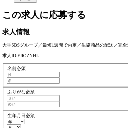
この求人に応募する
求人情報
大手SBSグループ／最短1週間で内定／生協商品の配送／完全
求人ID:
FJIOZNHL
名前
必須
ふりがな
必須
生年月日
必須