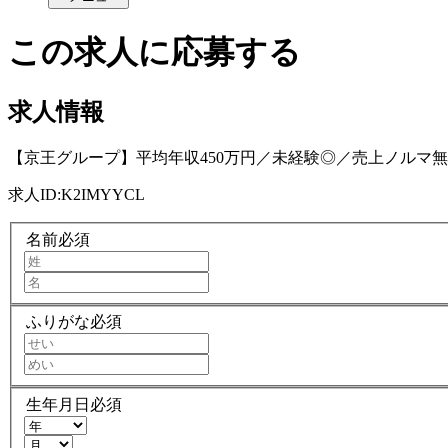
この求人に応募する
求人情報
【京王グループ】平均年収450万円／未経験◎／売上ノルマ
求人ID:
K2IMYYCL
名前
必須
ふりがな
必須
生年月日
必須