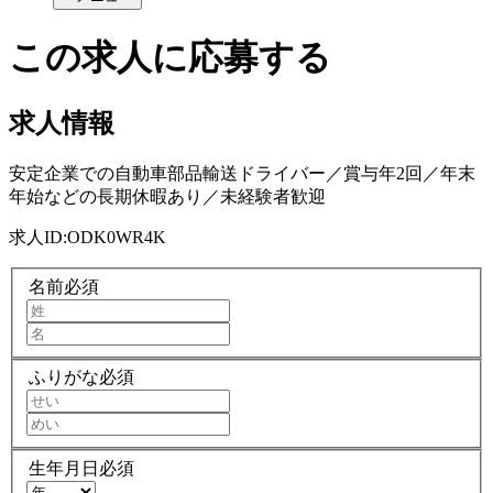
この求人に応募する
求人情報
安定企業での自動車部品輸送ドライバー／賞与年2回／年末
年始などの長期休暇あり／未経験者歓迎
求人ID:
ODK0WR4K
名前
必須
ふりがな
必須
生年月日
必須