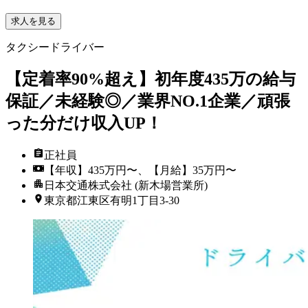
求人を見る
タクシードライバー
【定着率90%超え】初年度435万の給与
保証／未経験◎／業界NO.1企業／頑張
った分だけ収入UP！
正社員
【年収】435万円〜、【月給】35万円〜
日本交通株式会社 (新木場営業所)
東京都江東区有明1丁目3-30