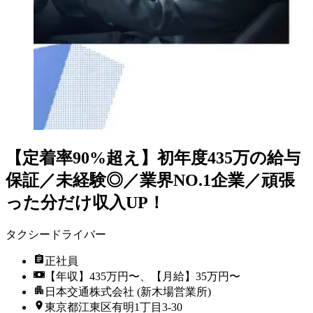
【定着率90%超え】初年度435万の給与
保証／未経験◎／業界NO.1企業／頑張
った分だけ収入UP！
タクシードライバー
正社員
【年収】435万円〜、【月給】35万円〜
日本交通株式会社 (新木場営業所)
東京都江東区有明1丁目3-30