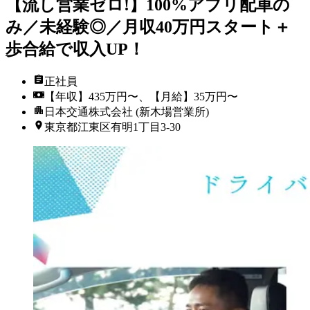
【流し営業ゼロ!】100%アプリ配車の
み／未経験◎／月収40万円スタート＋
歩合給で収入UP！
正社員
【年収】435万円〜、【月給】35万円〜
日本交通株式会社 (新木場営業所)
東京都江東区有明1丁目3-30