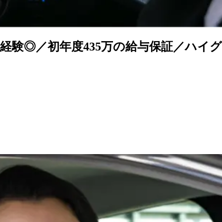
経験◎／初年度435万の給与保証／ハイ