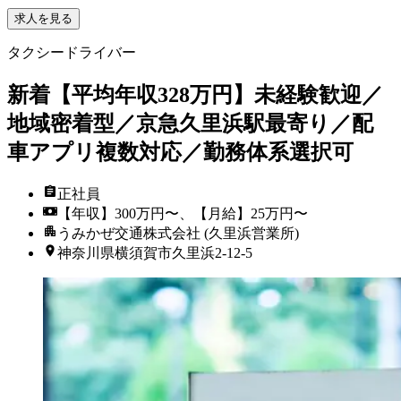
求人を見る
タクシードライバー
新着
【平均年収328万円】未経験歓迎／
地域密着型／京急久里浜駅最寄り／配
車アプリ複数対応／勤務体系選択可
正社員
【年収】300万円〜、【月給】25万円〜
うみかぜ交通株式会社 (久里浜営業所)
神奈川県横須賀市久里浜2-12-5