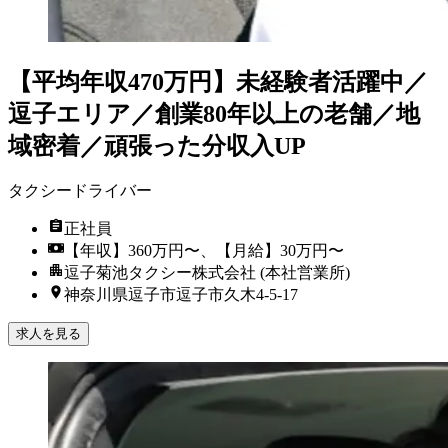
【平均年収470万円】未経験者活躍中／
逗子エリア／創業80年以上の老舗／地
域密着／頑張った分収入UP
タクシードライバー
正社員
【年収】360万円〜、【月給】30万円〜
逗子菊池タクシー株式会社 (本社営業所)
神奈川県逗子市逗子市久木4-5-17
求人を見る