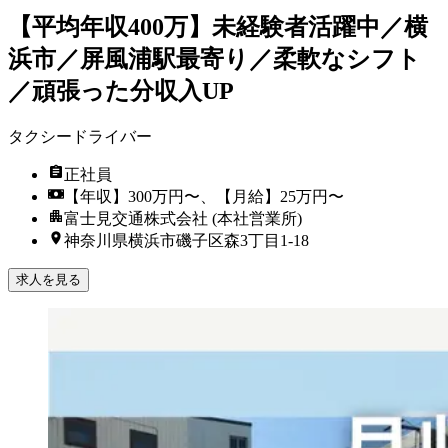
【平均年収400万】未経験者活躍中／横
浜市／屏風浦駅最寄り／柔軟なシフト
／頑張った分収入UP
タクシードライバー
正社員
【年収】300万円〜、【月給】25万円〜
富士見交通株式会社 (本社営業所)
神奈川県横浜市磯子区森3丁目1-18
求人を見る