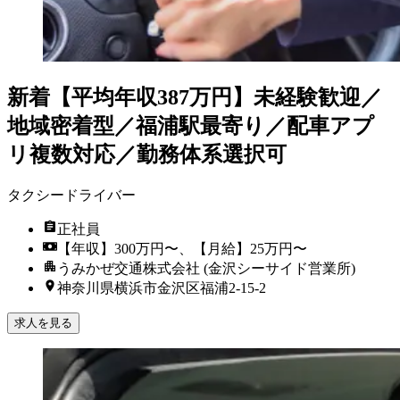
新着
【平均年収387万円】未経験歓迎／
地域密着型／福浦駅最寄り／配車アプ
リ複数対応／勤務体系選択可
タクシードライバー
正社員
【年収】300万円〜、【月給】25万円〜
うみかぜ交通株式会社 (金沢シーサイド営業所)
神奈川県横浜市金沢区福浦2-15-2
求人を見る