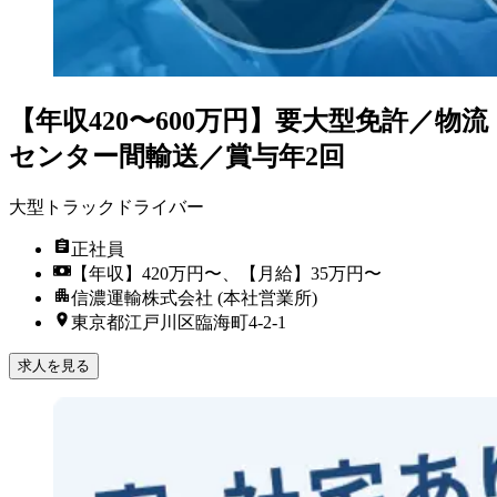
【年収420〜600万円】要大型免許／物流
センター間輸送／賞与年2回
大型トラックドライバー
正社員
【年収】420万円〜、【月給】35万円〜
信濃運輸株式会社 (本社営業所)
東京都江戸川区臨海町4-2-1
求人を見る