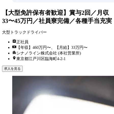
【大型免許保有者歓迎】賞与2回／月収
33〜45万円／社員寮完備／各種手当充実
大型トラックドライバー
正社員
【年収】460万円〜、【月給】33万円〜
シナノライン株式会社 (本社営業所)
東京都江戸川区臨海町4-2-1
求人を見る