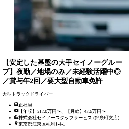
【安定した基盤の大手セイノーグルー
プ】夜勤／地場のみ／未経験活躍中◎
／賞与年2回／要大型自動車免許
大型トラックドライバー
正社員
【年収】512.0万円〜、【月給】42.6万円〜
株式会社セイノースタッフサービス (錦糸町支店)
東京都江東区毛利1-4-1