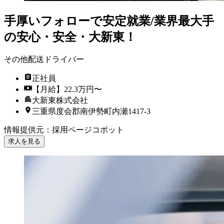
手厚いフォローで安定就業/業界最大手
の安心・安全・大新東！
その他配送ドライバー
正社員
【月給】22.3万円〜
大新東株式会社
三重県度会郡南伊勢町内瀬1417-3
情報提供元
：
採用ページコボット
求人を見る