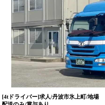
[4tドライバー]求人/丹波市氷上町/地場
配送のみ/賞与あり