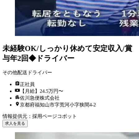
未経験OK/しっかり休めて安定収入/賞
与年2回◆ドライバー
その他配送ドライバー
正社員
【月給】24.5万円〜
佐川急便株式会社
京都府福知山市字荒河小字狭間4-2
情報提供元
：
採用ページコボット
求人を見る