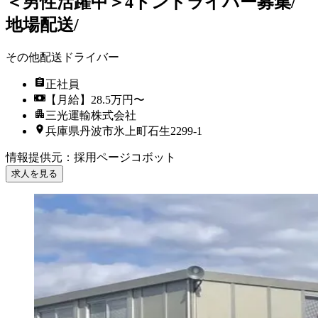
＜男性活躍中＞4トンドライバー募集/
地場配送/
その他配送ドライバー
正社員
【月給】28.5万円〜
三光運輸株式会社
兵庫県丹波市氷上町石生2299-1
情報提供元
：
採用ページコボット
求人を見る