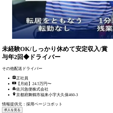
未経験OK/しっかり休めて安定収入/賞
与年2回◆ドライバー
その他配送ドライバー
正社員
【月給】24.5万円〜
佐川急便株式会社
京都府舞鶴市福来小字大久保460-3
情報提供元
：
採用ページコボット
求人を見る