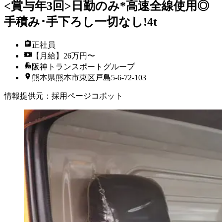
<賞与年3回>日勤のみ*高速全線使用◎
手積み･手下ろし一切なし!4t
正社員
【月給】26万円〜
阪神トランスポートグループ
熊本県熊本市東区戸島5-6-72-103
情報提供元
：
採用ページコボット