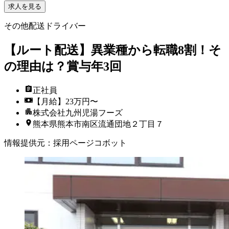
求人を見る
その他配送ドライバー
【ルート配送】異業種から転職8割！そ
の理由は？賞与年3回
正社員
【月給】23万円〜
株式会社九州児湯フーズ
熊本県熊本市南区流通団地２丁目７
情報提供元
：
採用ページコボット