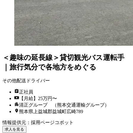
＜趣味の延長線＞貸切観光バス運転手
｜旅行気分で各地方をめぐる
その他配送ドライバー
正社員
【月給】25万円〜
清正グループ （熊本交通運輸グループ）
熊本県上益城郡益城町広崎789
情報提供元
：
採用ページコボット
求人を見る