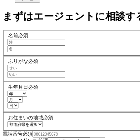
まずはエージェントに相談す
名前
必須
ふりがな
必須
生年月日
必須
お住まいの地域
必須
電話番号
必須