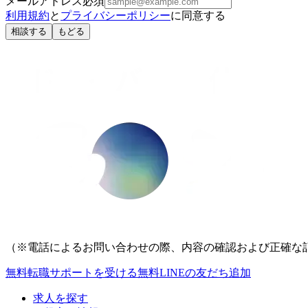
メールアドレス
必須
利用規約
と
プライバシーポリシー
に同意する
相談する
もどる
（※電話によるお問い合わせの際、内容の確認および正確な
無料
転職サポートを受ける
無料
LINEの友だち追加
求人を探す