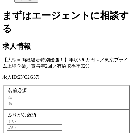
まずはエージェントに相談す
る
求人情報
【大型車両経験者特別優遇！】年収530万円～／東京プライ
ム上場企業／賞与年2回／有給取得率92%
求人ID:
2NC2G37I
名前
必須
ふりがな
必須