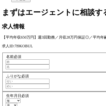
まずはエージェントに相談す
求人情報
【平均年収650万円】週3回勤務／月収28万円保証◎／平均年
求人ID:
7I9KOBUL
名前
必須
ふりがな
必須
生年月日
必須