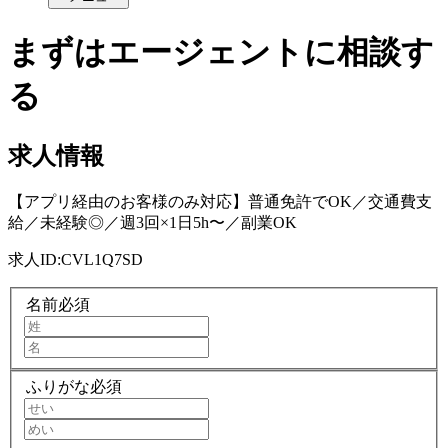
まずはエージェントに相談す
る
求人情報
【アプリ経由のお客様のみ対応】普通免許でOK／交通費支
給／未経験◎／週3回×1日5h〜／副業OK
求人ID:
CVL1Q7SD
名前
必須
ふりがな
必須