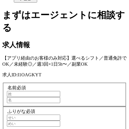
まずはエージェントに相談す
る
求人情報
【アプリ経由のお客様のみ対応】選べるシフト／普通免許で
OK／未経験◎／週3回×1日5h〜／副業OK
求人ID:
I1OAGKYT
名前
必須
ふりがな
必須