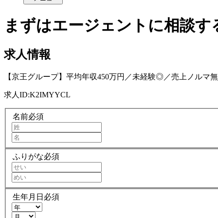
まずはエージェントに相談す
求人情報
【京王グループ】平均年収450万円／未経験◎／売上ノルマ
求人ID:
K2IMYYCL
名前
必須
ふりがな
必須
生年月日
必須