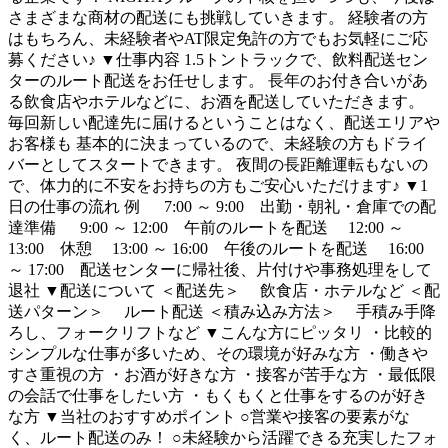
さまざまな商材の配送にも挑戦していきます。 経験者の方
はもちろん、未経験者やAT限定免許の方でもお気軽にご応
募ください♪ ▼仕事内容 1.5トントラックで、飲料配送セン
ターのルート配送をお任せします。 長年のお付き合いがあ
る飲食店やホテルなどに、お酒を配送していただきます。
毎回新しい配達先に届けるということはなく、配送エリアや
お客様も 基本的に決まっているので、未経験の方もドライ
バーとしてスタートできます。 夜間の長距離運転もないの
で、体力的に不安をお持ちの方もご安心いただけます♪ ▼1
日の仕事の流れ 例 7:00 ～ 9:00 出勤・朝礼・倉庫での配
達準備 9:00 ～ 12:00 午前のルートを配送 12:00 ～
13:00 休憩 13:00 ～ 16:00 午後のルートを配送 16:00
～ 17:00 配送センターに帰社後、片付けや事務処理をして
退社 ▼配送について ＜配送先＞ 飲食店・ホテルなど ＜配
送パターン＞ ルート配送 ＜積み込み方法＞ 手積み手降
ろし、フォークリフトなど ▼こんな方にピッタリ ・比較的
シンプルな仕事が多いため、その環境が好みな方 ・働きや
すさ重視の方 ・お酒が好きな方 ・接客が苦手な方 ・最低限
の会話で仕事をしたい方 ・もくもくと仕事をするのが好き
な方 ▼当社のおすすめポイント ○営業や接客の要素がな
く、ルート配送のみ！ ○未経験から活躍できる充実したフォ