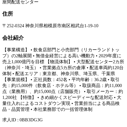
座間配送センター
住所
〒252-0324 神奈川県相模原市南区相武台1-19-10
会社紹介
【事業構造】 • 飲食店部門と小売部門（リカーランドトッ
プ）の2軸展開 • 無借金経営による高い機動力 • 2029年度に
売上1,000億円を目標 【物流体制】 • 大型配送センター2カ所
（神奈川・埼玉） • 営業拠点5カ所の倉庫 • 配送車両約120台
体制 • 配送エリア：東京都、神奈川県、埼玉県、千葉県
【事業規模】 • 正社員数：452名 • 平均年齢：36.2歳 • 取引
先：約15,000件（飲食店・ホテル等） • 取扱商品：約11,000
点（業務用）、約15,000点（店舗販売） • 取引メーカー：約
1,200社 【特徴】 • きめ細かくスピーディーな配送対応 • 大
量仕入れによるコストダウン実現 • 営業担当による商品検
品・品質管理 • 本社業務部での一括管理体制
求人ID
:
0BB3DG3G