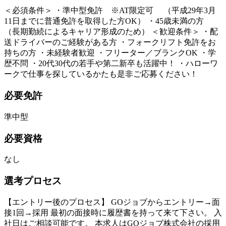
＜必須条件＞ ・準中型免許 ※AT限定可 （平成29年3月
11日までに普通免許を取得した方OK） ・45歳未満の方
（長期勤続によるキャリア形成のため） ＜歓迎条件＞ ・配
送ドライバーのご経験がある方 ・フォークリフト免許をお
持ちの方 ・未経験者歓迎 ・フリーター／ブランクOK ・学
歴不問 ・20代30代の若手や第二新卒も活躍中！ ・ハローワ
ークで仕事を探しているかたも是非ご応募ください！
必要免許
準中型
必要資格
なし
選考プロセス
【エントリー後のプロセス】 GOジョブからエントリー→面
接1回→採用 最初の面接時に履歴書を持って来て下さい。 入
社日はご相談可能です。 本求人はGOジョブ株式会社の採用