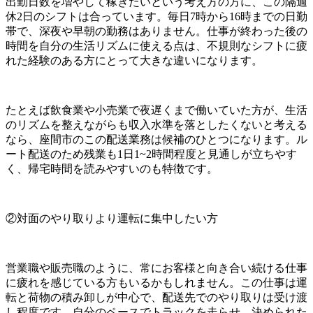
出勤日数を増やして稼ぎたいという考え方の方に、この隔週
休2日のシフトは合っています。毎日7時から16時までの日勤
帯で、深夜や早朝の勤務はありません。仕事が終わった後の
時間を自分の生活リズムに使える点は、不規則なシフトに疲
れた経験のある方にとって大きな違いになります。
たとえば飲食業や小売業で夜遅くまで働いていた方が、生活
のリズムを整えながらも収入水準を落としたくないと考える
なら、座間市のこの配送業務は候補のひとつになります。ル
ート配送のため残業も1日1~2時間程度と見通しが立ちやす
く、帰宅時間を読みやすいのも特徴です。
②対面のやり取りより運転に集中したい方
営業職や販売職のように、常にお客様と向き合い続ける仕事
に疲れを感じている方もいるかもしれません。この仕事は運
転と荷物の積み卸しが中心で、配送先でのやり取りは受け渡
し程度です。自分のペースでトラックを走らせ、決められた