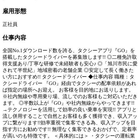
雇用形態
正社員
仕事内容
全国No.1ダウンロード数を誇る、タクシーアプリ『GO』を
搭載したタクシードライバーを募集致します!! ◎二種免許取
得支援あり/丁寧な研修で未経験者も安心♪ ◎「旭川市民に愛
されて半世紀」地域密着の老舗企業 ◎安定して長く働きた
い方におすすめ!! タクシードライバー ◆仕事内容 職種：タ
クシードライバー 『GO』経由でタクシーの配車依頼があれ
ば指定の場所へお迎え。 お客様を目的地にお送りします。
※社内無線や専用乗り場、流しでのお客様もご対応いただき
ます。 ◎半数以上が『GO』や社内無線からやってきます!!
→テクノロジーを活用して効率の良い乗車を実現!! アプリと
流し併用することで自然とお客様も多く獲得でき、収入アッ
プに繋がります!!効率重視で集客できる為、収入アップを目
指す方にお勧めです!! 無理なく集客できるおかげで、定着率
が高いのも特徴です。 ＜具体的には＞ ・タクシーの運転業