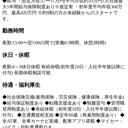
◆給与 ・想定月収:27〜37万円(平均月収約35万円) 入社後最
大1年間給与保障制度あり※規定有 ・初年度平均年収360万
円、最高420万円 ※約9割の方が未経験からのスタートで
す。
勤務時間
夜勤:15:00〜翌5:00の間で(実働8.5時間、休憩2時間)
休日・休暇
夜勤:6～8休日休暇 有給休暇(初年度10日・入社半年後以降に
付与) 長期休暇相談可能
待遇・福利厚生
◆社会保険完備(雇用保険，労災保険，健康保険，厚生年金)
◆給与保証制度あり ◆転職支援金あり ◆制服貸与 ◆管理職
登用制度あり ◆有給休暇（初年度10日・入社半年後以降に
付与） ◆交通費規程支給 ◆定年60歳（再雇用制度あり） ◆
全AT車、全車カーナビ装備、配車アプリ搭載 ◆マイカー・
バイク・自転車通勤ＯＫ