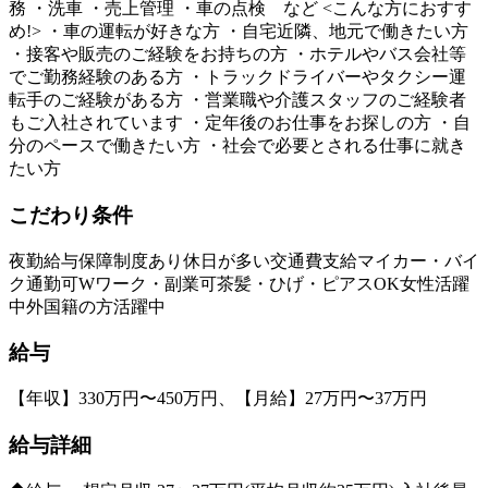
務 ・洗車 ・売上管理 ・車の点検 など <こんな方におすす
め!> ・車の運転が好きな方 ・自宅近隣、地元で働きたい方
・接客や販売のご経験をお持ちの方 ・ホテルやバス会社等
でご勤務経験のある方 ・トラックドライバーやタクシー運
転手のご経験がある方 ・営業職や介護スタッフのご経験者
もご入社されています ・定年後のお仕事をお探しの方 ・自
分のペースで働きたい方 ・社会で必要とされる仕事に就き
たい方
こだわり条件
夜勤
給与保障制度あり
休日が多い
交通費支給
マイカー・バイ
ク通勤可
Wワーク・副業可
茶髪・ひげ・ピアスOK
女性活躍
中
外国籍の方活躍中
給与
【年収】330万円〜450万円、【月給】27万円〜37万円
給与詳細