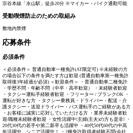
宗谷本線「永山駅」徒歩20分 ※マイカー・バイク通勤可能
受動喫煙防止のための取組み
敷地内禁煙
応募条件
必須条件
＜必須条件＞ 普通自動車一種免許(AT限定可) ※未経験の方
の場合以下の条件を満たす方は歓迎 (普通自動車第一種免許
取得後3年経過が必須) ＜歓迎条件＞ ・普通自動車二種免許
・学歴不問・年齢不問（中卒・高卒歓迎） ・未経験者歓迎
・タクシー運転手経験者歓迎 ・フリーター / ブランクOK ・
運転が好きな方 ・タクシー乗務員・ドライバー・配送・介
護タクシー・送迎ドライバー・バス運転手のご経験がある方
・お客様に誠実に応対していただける方 ・業界未経験者歓
迎/職種未経験者歓迎 ・女性活躍中!主婦(主夫)の方も是非! ・
20代30代の若手や第二新卒も活躍中 ・40代50代60代の中高
年活躍中。シニア活躍中！ ・2種免許取得者経験不問(会社