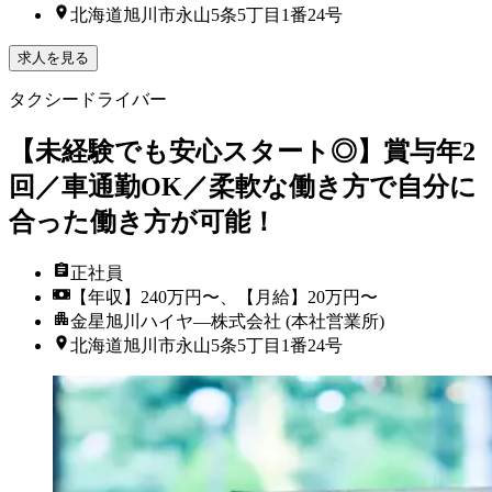
北海道旭川市永山5条5丁目1番24号
求人を見る
タクシードライバー
【未経験でも安心スタート◎】賞与年2
回／車通勤OK／柔軟な働き方で自分に
合った働き方が可能！
正社員
【年収】240万円〜、【月給】20万円〜
金星旭川ハイヤ―株式会社 (本社営業所)
北海道旭川市永山5条5丁目1番24号