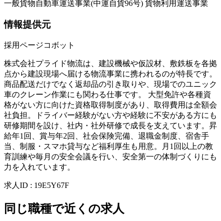
一般貨物自動車運送事業(中運自貨96号) 貨物利用運送事業
情報提供元
採用ページコボット
株式会社プライド物流は、建設機械や仮設材、敷鉄板を各拠
点から建設現場へ届ける物流事業に携われるのが特長です。
商品配送だけでなく返却品の引き取りや、現場でのユニック
車のクレーン作業にも関わる仕事です。 大型免許や各種資
格がない方に向けた資格取得制度があり、取得費用は全額会
社負担。ドライバー経験がない方や経験に不安がある方にも
研修期間を設け、社内・社外研修で成長を支えています。昇
給年1回、賞与年2回、社会保険完備、退職金制度、宿舎手
当、制服・スマホ貸与など福利厚生も用意。月1回以上の教
育訓練や毎月の安全会議を行い、安全第一の体制づくりにも
力を入れています。
求人ID
:
19E5Y67F
同じ職種で近くの求人