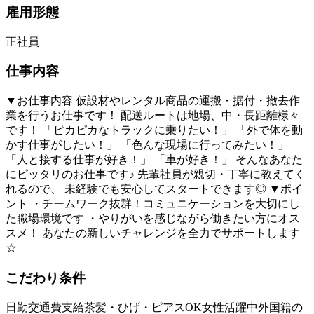
雇用形態
正社員
仕事内容
▼お仕事内容 仮設材やレンタル商品の運搬・据付・撤去作
業を行うお仕事です！ 配送ルートは地場、中・長距離様々
です！ 「ピカピカなトラックに乗りたい！」 「外で体を動
かす仕事がしたい！」 「色んな現場に行ってみたい！」
「人と接する仕事が好き！」 「車が好き！」 そんなあなた
にピッタリのお仕事です♪ 先輩社員が親切・丁寧に教えてく
れるので、 未経験でも安心してスタートできます◎ ▼ポイ
ント ・チームワーク抜群！コミュニケーションを大切にし
た職場環境です ・やりがいを感じながら働きたい方にオス
スメ！ あなたの新しいチャレンジを全力でサポートします
☆
こだわり条件
日勤
交通費支給
茶髪・ひげ・ピアスOK
女性活躍中
外国籍の