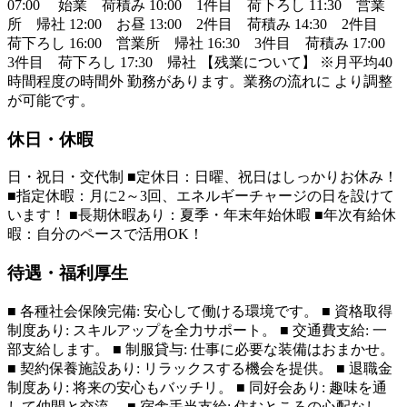
07:00 始業 荷積み 10:00 1件目 荷下ろし 11:30 営業
所 帰社 12:00 お昼 13:00 2件目 荷積み 14:30 2件目
荷下ろし 16:00 営業所 帰社 16:30 3件目 荷積み 17:00
3件目 荷下ろし 17:30 帰社 【残業について】 ※月平均40
時間程度の時間外 勤務があります。業務の流れに より調整
が可能です。
休日・休暇
日・祝日・交代制 ■定休日：日曜、祝日はしっかりお休み！
■指定休暇：月に2～3回、エネルギーチャージの日を設けて
います！ ■長期休暇あり：夏季・年末年始休暇 ■年次有給休
暇：自分のペースで活用OK！
待遇・福利厚生
■ 各種社会保険完備: 安心して働ける環境です。 ■ 資格取得
制度あり: スキルアップを全力サポート。 ■ 交通費支給: 一
部支給します。 ■ 制服貸与: 仕事に必要な装備はおまかせ。
■ 契約保養施設あり: リラックスする機会を提供。 ■ 退職金
制度あり: 将来の安心もバッチリ。 ■ 同好会あり: 趣味を通
して仲間と交流。 ■ 宿舎手当支給: 住むところの心配なし。