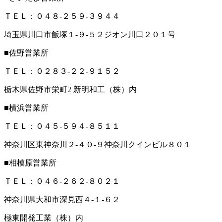
ＴＥＬ：０４８‐２５９‐３９４４
埼玉県川口市飯塚１‐９‐５２ジオン川口２０１号
■佐野営業所
ＴＥＬ：０２８３‐２２‐９１５２
栃木県佐野市栄町2 新明和工（株）内
■横浜営業所
ＴＥＬ：０４５‐５９４‐８５１１
神奈川区東神奈川２‐４０‐９神奈川クインビル８０１
■相模原営業所
ＴＥＬ：０４６‐２６２‐８０２１
神奈川県大和市深見西４‐１‐６２
極東開発工業（株）内