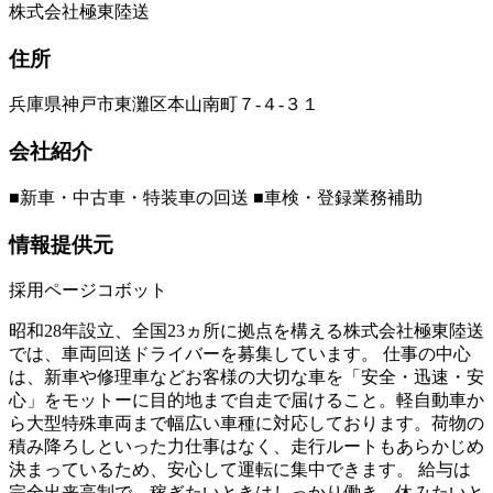
株式会社極東陸送
住所
兵庫県神戸市東灘区本山南町７‐４‐３１
会社紹介
■新車・中古車・特装車の回送 ■車検・登録業務補助
情報提供元
採用ページコボット
昭和28年設立、全国23ヵ所に拠点を構える株式会社極東陸送
では、車両回送ドライバーを募集しています。 仕事の中心
は、新車や修理車などお客様の大切な車を「安全・迅速・安
心」をモットーに目的地まで自走で届けること。軽自動車か
ら大型特殊車両まで幅広い車種に対応しております。荷物の
積み降ろしといった力仕事はなく、走行ルートもあらかじめ
決まっているため、安心して運転に集中できます。 給与は
完全出来高制で、稼ぎたいときはしっかり働き、休みたいと