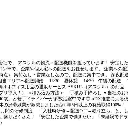
子会社で、 アスクルの物流・配送機能を担っています！ 安定
ワゴン車で、企業や個人宅への配送をお任せします。 企業への
5年5月時点） 集荷なし・営業なしなので、配送に集中でき、 深夜
 担当エリアへ配送開始 13:30 昼休憩 14:30 午後の配送
けオフィス用品の通販サービス ASKUL（アスクル）の商品 
リ導入！） ＜積み込み方法＞ 手積み手降ろし ▼当社のおすす
0歳」と若手ドライバーが多数活躍中です◎ ○DX推進によ
体の渋滞残業が激減しました◎ ○年5日以上の有給取得100
か月間の研修制度 「入社時研修→配送OJT→独り立ち」と
は盛りだくさん！ 「安定した企業で働きたい」「未経験でドラ
♪