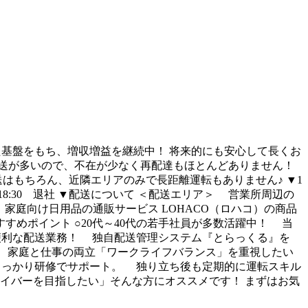
した基盤をもち、増収増益を継続中！ 将来的にも安心して長くお
配送が多いので、不在が少なく再配達もほとんどありません！
配送はもちろん、近隣エリアのみで長距離運転もありません♪ ▼1
 18:30 退社 ▼配送について ＜配送エリア＞ 営業所周辺の
家庭向け日用品の通販サービス LOHACO（ロハコ）の商品
めポイント ○20代～40代の若手社員が多数活躍中！ 当
る便利な配送業務！ 独自配送管理システム『とらっくる』を
%！ 家庭と仕事の両立「ワークライフバランス」を重視したい
、しっかり研修でサポート。 独り立ち後も定期的に運転スキル
イバーを目指したい」そんな方にオススメです！ まずはお気