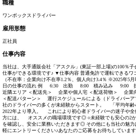
職種
ワンボックスドライバー
雇用形態
正社員
仕事内容
当社は、大手通販会社「アスクル」(東証一部上場)の100％
仕事ができる環境です♪ ▼仕事内容 普通免許で運転できる
（不在率：企業向け不在率1.2％、個人向け3.4％ ※202
日の仕事の流れ 例 6:30 出勤 8:00 積み込み 9:00
近隣エリア ＜配送先＞ 企業や個人宅 ＜配送荷物＞ 企業向
＜配送パターン＞ 運行スケジュールによる（ドライバーアプ
社のドライバーの多くが未経験からスタート。 「平均年齢4
2022年より導入。 これにより初心者ドライバーの迷子や全
方には、 オススメの職場環境です◎ ○未経験でも安心の2
を確認し、安全に業務いただきます◎ その他にも当社の魅力
軽にエントリーください♪あなたのご応募をお待ちしています