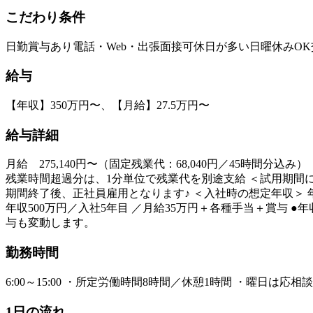
こだわり条件
日勤
賞与あり
電話・Web・出張面接可
休日が多い
日曜休みOK
給与
【年収】350万円〜、【月給】27.5万円〜
給与詳細
月給 275,140円〜（固定残業代：68,040円／45時間分
残業時間超過分は、1分単位で残業代を別途支給 ＜試用期間
期間終了後、正社員雇用となります♪ ＜入社時の想定年収＞ 年収
年収500万円／入社5年目 ／月給35万円＋各種手当＋賞与 
与も変動します。
勤務時間
6:00～15:00 ・所定労働時間8時間／休憩1時間 ・曜日は
1日の流れ