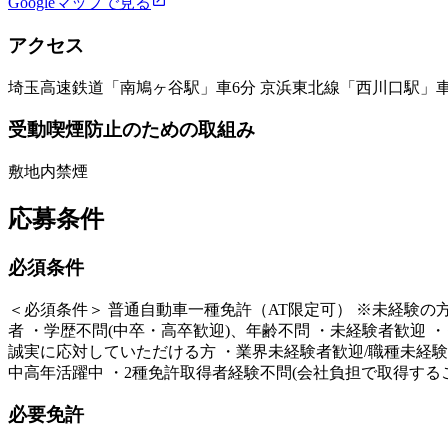
Googleマップで見る
アクセス
埼玉高速鉄道「南鳩ヶ谷駅」車6分 京浜東北線「西川口駅」車
受動喫煙防止のための取組み
敷地内禁煙
応募条件
必須条件
＜必須条件＞ 普通自動車一種免許（AT限定可） ※未経験の
者 ・学歴不問(中卒・高卒歓迎)、年齢不問 ・未経験者歓迎 
誠実に応対していただける方 ・業界未経験者歓迎/職種未経験者歓
中高年活躍中 ・2種免許取得者経験不問(会社負担で取得する
必要免許