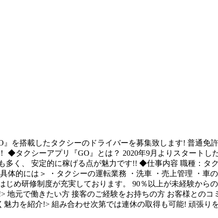
O』を搭載したタクシーのドライバーを募集致します! 普通免許(
 ◆タクシーアプリ『GO』とは？ 2020年9月よりスタート
多く、 安定的に稼げる点が魅力です!! ◆仕事内容 職種：タ
具体的には＞ ・タクシーの運転業務 ・洗車 ・売上管理 ・車の
じめ研修制度が充実しております。 90％以上が未経験からのご
!> 地元で働きたい方 接客のご経験をお持ちの方 お客様との
く魅力を紹介!> 組み合わせ次第では連休の取得も可能! 頑張り