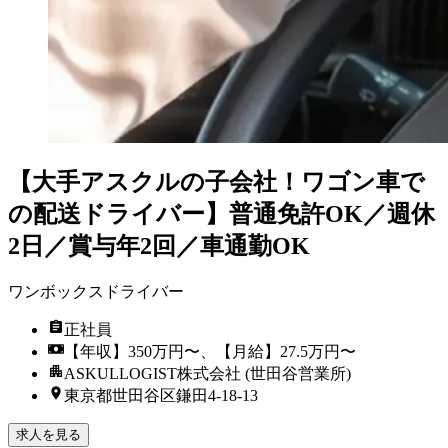
【大手アスクルの子会社！ワゴン車で
の配送ドライバー】普通免許OK／週休
2日／賞与年2回／車通勤OK
ワンボックスドライバー
正社員
【年収】350万円〜、【月給】27.5万円〜
ASKULLOGIST株式会社 (世田谷営業所)
東京都世田谷区鎌田4‐18‐13
求人を見る