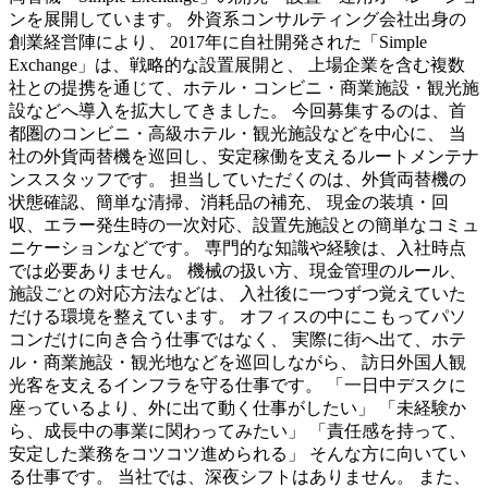
ンを展開しています。 外資系コンサルティング会社出身の
創業経営陣により、 2017年に自社開発された「Simple
Exchange」は、戦略的な設置展開と、 上場企業を含む複数
社との提携を通じて、ホテル・コンビニ・商業施設・観光施
設などへ導入を拡大してきました。 今回募集するのは、首
都圏のコンビニ・高級ホテル・観光施設などを中心に、 当
社の外貨両替機を巡回し、安定稼働を支えるルートメンテナ
ンススタッフです。 担当していただくのは、外貨両替機の
状態確認、簡単な清掃、消耗品の補充、 現金の装填・回
収、エラー発生時の一次対応、設置先施設との簡単なコミュ
ニケーションなどです。 専門的な知識や経験は、入社時点
では必要ありません。 機械の扱い方、現金管理のルール、
施設ごとの対応方法などは、 入社後に一つずつ覚えていた
だける環境を整えています。 オフィスの中にこもってパソ
コンだけに向き合う仕事ではなく、 実際に街へ出て、ホテ
ル・商業施設・観光地などを巡回しながら、 訪日外国人観
光客を支えるインフラを守る仕事です。 「一日中デスクに
座っているより、外に出て動く仕事がしたい」 「未経験か
ら、成長中の事業に関わってみたい」 「責任感を持って、
安定した業務をコツコツ進められる」 そんな方に向いてい
る仕事です。 当社では、深夜シフトはありません。 また、