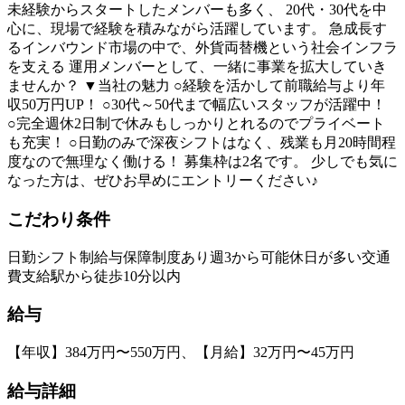
未経験からスタートしたメンバーも多く、 20代・30代を中
心に、現場で経験を積みながら活躍しています。 急成長す
るインバウンド市場の中で、外貨両替機という社会インフラ
を支える 運用メンバーとして、一緒に事業を拡大していき
ませんか？ ▼当社の魅力 ○経験を活かして前職給与より年
収50万円UP！ ○30代～50代まで幅広いスタッフが活躍中！
○完全週休2日制で休みもしっかりとれるのでプライベート
も充実！ ○日勤のみで深夜シフトはなく、残業も月20時間程
度なので無理なく働ける！ 募集枠は2名です。 少しでも気に
なった方は、ぜひお早めにエントリーください♪
こだわり条件
日勤
シフト制
給与保障制度あり
週3から可能
休日が多い
交通
費支給
駅から徒歩10分以内
給与
【年収】384万円〜550万円、【月給】32万円〜45万円
給与詳細