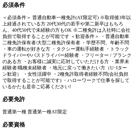
必須条件
＜必須条件＞ 普通自動車一種免許(AT限定可) ※取得後3年以
上経過されている方 20代30代の若手や第二新卒はもちろ
ん、40代50代で未経験の方もOK ※二種免許は入社時に会社
負担で取得することが可能です ＜歓迎条件＞ ・普通自動車
二種免許保有者/大型二種免許保有者 ・学歴不問、年齢不問
・車の運転が好きな方 ・タクシー運転手経験者 ・トラック
ドライバーやバスドライバー経験者 ・フリーター / ブランク
のある方 ・お客様に誠実に応対していただける方 ・業界未
経験者/職種未経験者 ・地元に戻って働きたい方（U･Iター
ン歓迎） ・女性活躍中 ・2種免許取得者経験不問(会社負担
で取得することが可能です) ・ハローワークで仕事を探して
いるかたも是非ご応募ください!
必要免許
普通第一種 普通第一種AT限定
必要資格