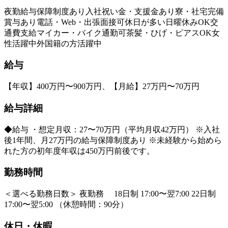
夜勤
給与保障制度あり
入社祝い金・支援金あり
寮・社宅完備
賞与あり
電話・Web・出張面接可
休日が多い
日曜休みOK
交
通費支給
マイカー・バイク通勤可
茶髪・ひげ・ピアスOK
女
性活躍中
外国籍の方活躍中
給与
【年収】400万円〜900万円、【月給】27万円〜70万円
給与詳細
◆給与 ・想定月収：27〜70万円（平均月収42万円） ※入社
後1年間、月27万円の給与保障制度あり ※未経験から始めら
れた方の初年度年収は450万円前後です。
勤務時間
＜選べる勤務日数＞ 夜勤務 18日制 17:00〜翌7:00 22日制
17:00〜翌5:00 （休憩時間：90分）
休日・休暇