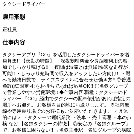
タクシードライバー
雇用形態
正社員
仕事内容
タクシーアプリ『GO』を活用したタクシードライバーを増
員募集!! 【夜勤の特徴】 ・深夜割増料金や長距離利用の増
加でしっかり稼げる!! ・夜間は渋滞とは無縁!快適な走行が
可能!! ・しっかり短時間で収入をアップしたい方向け!! ・選
べる勤務日数で、ライフスタイルに合わせた働き方!! ◎普通
免許(AT限定可)をお持ちであれば応募OK!! ◎名鉄グループ
で営業しやすい労働環境!! ◆仕事内容 職種：タクシーのド
ライバー 『GO』経由でタクシーの配車依頼があれば指定の
場所へお迎え。 お客様を目的地にお送りします。 ※社内無
線や専用乗り場でのお客様もご対応いただきます。 ＜具体
的には＞ ・タクシーの運転業務 ・洗車 ・売上管理 ・車の点
検 など 【名鉄タクシーの特徴】 ◎安定の『名鉄グループ』
で、お客様に困らない!! →名鉄主要駅、名鉄グループの病院