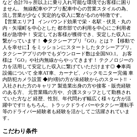
など 合計70ヶ所以上に乗り入れ可能な環境でお客様に困り
ません。 無線配車やアプリ配車中心の営業スタイルの為、
流し営業が少なく安定的な収入に繋がるのが特徴です。
【営業エリア】 インバウンド効果で栄・名駅・伏見・丸の
内・矢場町を中心とした 都市部での利用を中心にご利用者
様が急増中！ 安定してお客様が獲得でき、安定した収入に
繋がっています！ ◆タクシーアプリ『GO』とは？ 【移動で
人を幸せに】をミッションにスタートしたタクシーアプリ。
タクシーアプリの中でもダウンロード数は全国NO.1。 お客
様は『GO』や社内無線からやってきます！ テクノロジーの
力を活用して安定した収入に繋げていただけます◎ ◆車両
設備について 全車AT車、カーナビ、バックモニター完備 車
内防犯カメラ設置 ◆約9割の方が未経験からのスタート!! ・
入社された方のキャリア 製造業出身の方や接客・販売経験
のある方、 元営業職の方や、介護スタッフとして勤務され
ていた方など 経歴、性別、年代問わず幅広く様々な方が活
躍中です!! もちろん、トラックドライバーやタクシー運転手
等のドライバー経験者も経験を活かしてご活躍されていま
す。
こだわり条件