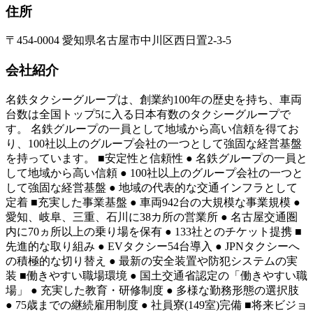
住所
〒454-0004 愛知県名古屋市中川区西日置2-3-5
会社紹介
名鉄タクシーグループは、創業約100年の歴史を持ち、車両
台数は全国トップ5に入る日本有数のタクシーグループで
す。 名鉄グループの一員として地域から高い信頼を得てお
り、100社以上のグループ会社の一つとして強固な経営基盤
を持っています。 ■安定性と信頼性 ● 名鉄グループの一員と
して地域から高い信頼 ● 100社以上のグループ会社の一つと
して強固な経営基盤 ● 地域の代表的な交通インフラとして
定着 ■充実した事業基盤 ● 車両942台の大規模な事業規模 ●
愛知、岐阜、三重、石川に38カ所の営業所 ● 名古屋交通圏
内に70ヵ所以上の乗り場を保有 ● 133社とのチケット提携 ■
先進的な取り組み ● EVタクシー54台導入 ● JPNタクシーへ
の積極的な切り替え ● 最新の安全装置や防犯システムの実
装 ■働きやすい職場環境 ● 国土交通省認定の「働きやすい職
場」 ● 充実した教育・研修制度 ● 多様な勤務形態の選択肢
● 75歳までの継続雇用制度 ● 社員寮(149室)完備 ■将来ビジョ