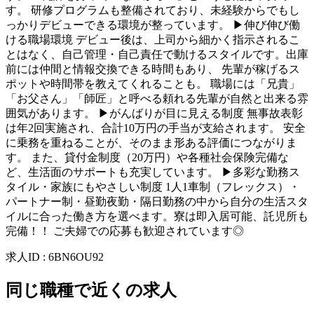
す。 研修プログラムも整備されており、未経験からでもし
っかりデビューできる環境が整っています。 ▶伸び伸び働
ける職場環境 デビュー後は、上司から細かく指示されるこ
とはなく、自己管理・自己責任で動けるスタイルです。出庫
前には仲間と情報交換できる時間もあり、 先輩が稼げるス
ポットや時間帯を教えてくれることも。 職場には「兄貴」
「お父さん」「師匠」と呼べる頼れる先輩が自然と出来る雰
囲気があります。 ▶がんばりが目に見える制度 無事故表彰
は年2回実施され、合計10万円の手当が支給されます。 安全
に乗務を重ねることが、そのまま形ある評価につながりま
す。 また、貸付金制度（20万円）や各種社会保険完備な
ど、生活面のサポートも充実しています。 ▶多彩な勤務ス
タイル・家族にもやさしい制度 1人1車制（フレックス）・
パートナー制・昼勤夜勤・隔日勤務の中から自分の生活スタ
イルに合った働き方を選べます。寮は即入居可能、託児所も
完備！！ ご夫婦での応募も歓迎されています◎
求人ID
:
6BN6OU92
同じ職種で近くの求人