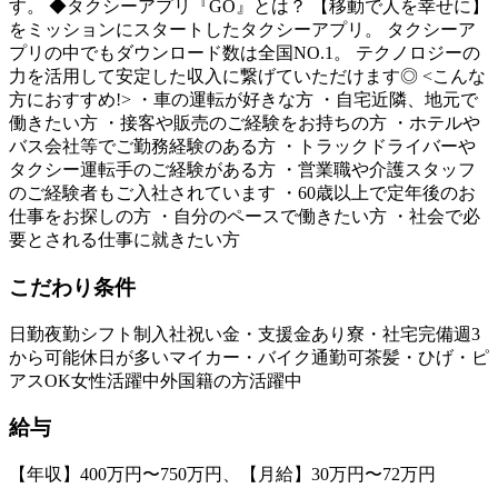
す。 ◆タクシーアプリ『GO』とは？ 【移動で人を幸せに】
をミッションにスタートしたタクシーアプリ。 タクシーア
プリの中でもダウンロード数は全国NO.1。 テクノロジーの
力を活用して安定した収入に繋げていただけます◎ <こんな
方におすすめ!> ・車の運転が好きな方 ・自宅近隣、地元で
働きたい方 ・接客や販売のご経験をお持ちの方 ・ホテルや
バス会社等でご勤務経験のある方 ・トラックドライバーや
タクシー運転手のご経験がある方 ・営業職や介護スタッフ
のご経験者もご入社されています ・60歳以上で定年後のお
仕事をお探しの方 ・自分のペースで働きたい方 ・社会で必
要とされる仕事に就きたい方
こだわり条件
日勤
夜勤
シフト制
入社祝い金・支援金あり
寮・社宅完備
週3
から可能
休日が多い
マイカー・バイク通勤可
茶髪・ひげ・ピ
アスOK
女性活躍中
外国籍の方活躍中
給与
【年収】400万円〜750万円、【月給】30万円〜72万円