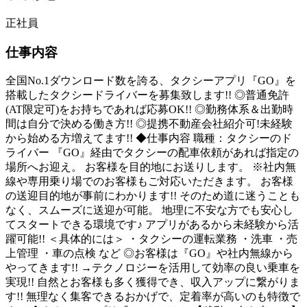
正社員
仕事内容
全国No.1ダウンロード数を誇る、タクシーアプリ『GO』を
搭載したタクシードライバーを募集致します!! ◎普通免許
(AT限定可)をお持ちであれば応募OK!! ◎勤務体系＆出勤時
間は自分で決める働き方!! ◎提携不動産会社紹介可!未経験
から始める方増えてます!! ◆仕事内容 職種：タクシーのド
ライバー 『GO』経由でタクシーの配車依頼があれば指定の
場所へお迎え。 お客様を目的地にお送りします。 ※社内無
線や専用乗り場でのお客様もご対応いただきます。 お客様
の送迎目的地が事前にわかります!! そのため道に迷うことも
なく、スムーズに送迎が可能。 地理に不安な方でも安心し
てスタートできる環境です♪ アプリがあるから未経験から活
躍可能!! ＜具体的には＞ ・タクシーの運転業務 ・洗車 ・売
上管理 ・車の点検 など ◎お客様は『GO』や社内無線から
やってきます!! →テクノロジーを活用して効率の良い乗車を
実現!! 自然とお客様も多く獲得でき、収入アップに繋がりま
す!! 無理なく集客できるおかげで、定着率が高いのも特徴で