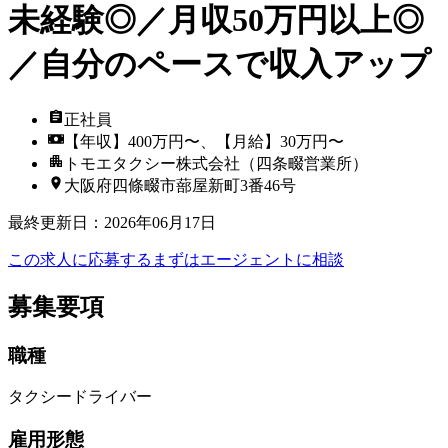
未経験◎／月収50万円以上◎
／自分のペースで収入アップ
正社員
【年収】400万円〜、【月給】30万円〜
トモエタクシー株式会社（四条畷営業所）
大阪府四條畷市蔀屋新町3番46号
最終更新日
：
2026年06月17日
この求人に応募する
まずはエージェントに相談
募集要項
職種
タクシードライバー
雇用形態