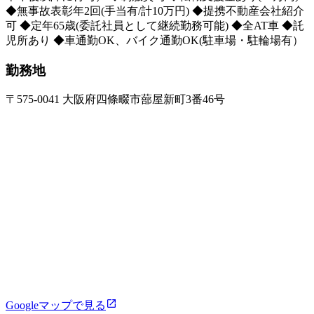
◆無事故表彰年2回(手当有/計10万円) ◆提携不動産会社紹介
可 ◆定年65歳(委託社員として継続勤務可能) ◆全AT車 ◆託
児所あり ◆車通勤OK、バイク通勤OK(駐車場・駐輪場有）
勤務地
〒575-0041 大阪府四條畷市蔀屋新町3番46号
Googleマップで見る