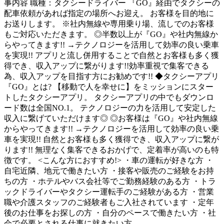
事内容 職種：タクシードライバー 『GO』経由でタクシーの
配車依頼があれば指定の場所へお迎え。 お客様を目的地に
お送りします。 ※社内無線や専用乗り場、流しでのお客様
もご対応いただきます。 ◎半数以上が『GO』や社内無線か
らやってきます!! →テクノロジーを活用して効率の良い乗車
を実現!! アプリと流し併用することで自然とお客様も多く獲
得でき、収入アップに繋がります!!効率重視で集客できる
為、収入アップを目指す方にお勧めです!! ◆タクシーアプリ
『GO』とは? 【移動で人を幸せに】をミッションにスター
トしたタクシーアプリ。 タクシーアプリの中でもダウンロ
ード数は全国NO.1。 テクノロジーの力を活用して安定した
収入に繋げていただけます◎ ◎お客様は『GO』や社内無線
からやってきます!! →テクノロジーを活用して効率の良い乗
車を実現!! 自然とお客様も多く獲得でき、収入アップに繋が
ります!! 無理なく集客できるおかげで、定着率が高いのも特
徴です。 <こんな方におすすめ!> ・車の運転が好きな方 ・
自宅近隣、地元で働きたい方 ・接客や販売のご経験をお持
ちの方 ・ホテルやバス会社等でご勤務経験のある方 ・トラ
ックドライバーやタクシー運転手のご経験がある方 ・営業
職や介護スタッフのご経験者もご入社されています ・定年
後のお仕事をお探しの方 ・自分のペースで働きたい方 ・社
会で必要とされる仕事に就きたい方