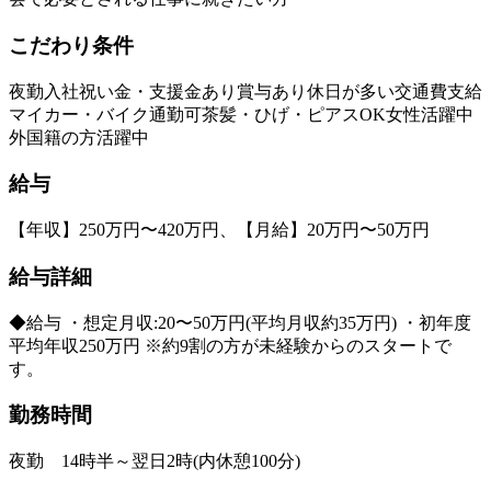
こだわり条件
夜勤
入社祝い金・支援金あり
賞与あり
休日が多い
交通費支給
マイカー・バイク通勤可
茶髪・ひげ・ピアスOK
女性活躍中
外国籍の方活躍中
給与
【年収】250万円〜420万円、【月給】20万円〜50万円
給与詳細
◆給与 ・想定月収:20〜50万円(平均月収約35万円) ・初年度
平均年収250万円 ※約9割の方が未経験からのスタートで
す。
勤務時間
夜勤 14時半～翌日2時(内休憩100分)