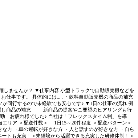
しませんか？ ▼仕事内容 小型トラックで自動販売機などを
事です。 具体的には..... ・飲料自動販売機の商品の補充
が同行するので未経験でも安心です♪ ▼1日の仕事の流れ 例
へ訪問し商品の補充 新商品の提案やご要望のヒアリングも行
 退勤 お疲れ様でした♪ 当社は「フレックスタイム制」を導
リア ＜配送件数＞ 1日15～20件程度 ＜配送パターン＞
な方 ・車の運転が好きな方 ・人と話すのが好きな方 ・自ら
ベートも充実！ ○未経験から活躍できる充実した研修体制！ ○