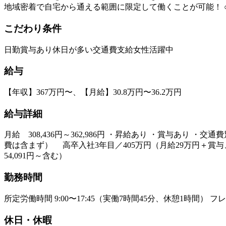
地域密着で自宅から通える範囲に限定して働くことが可能！ 
こだわり条件
日勤
賞与あり
休日が多い
交通費支給
女性活躍中
給与
【年収】367万円〜、【月給】30.8万円〜36.2万円
給与詳細
月給 308,436円～362,986円 ・昇給あり ・賞与あり 
費は含まず） 高卒入社3年目／405万円（月給29万円＋賞与、
54,091円～含む）
勤務時間
所定労働時間 9:00〜17:45（実働7時間45分、休憩1時間） フ
休日・休暇