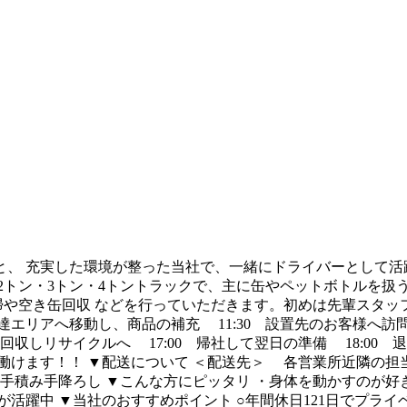
、 充実した環境が整った当社で、一緒にドライバーとして活躍
ン・3トン・4トントラックで、主に缶やペットボトルを扱うお仕
掃や空き缶回収 などを行っていただきます。初めは先輩スタッフ
で配達エリアへ移動し、商品の補充 11:30 設置先のお客様
は回収しリサイクルへ 17:00 帰社して翌日の準備 18:00
けます！！ ▼配送について ＜配送先＞ 各営業所近隣の担当エ
積み手降ろし ▼こんな方にピッタリ ・身体を動かすのが好き
が活躍中 ▼当社のおすすめポイント ○年間休日121日でプライ