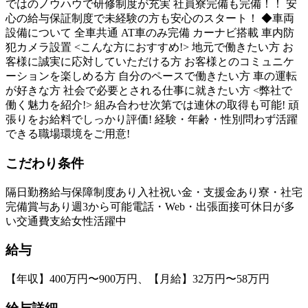
ではのノウハウで研修制度が充実 社員寮完備も完備！！ 安
心の給与保証制度で未経験の方も安心のスタート！ ◆車両
設備について 全車共通 AT車のみ完備 カーナビ搭載 車内防
犯カメラ設置 <こんな方におすすめ!> 地元で働きたい方 お
客様に誠実に応対していただける方 お客様とのコミュニケ
ーションを楽しめる方 自分のペースで働きたい方 車の運転
が好きな方 社会で必要とされる仕事に就きたい方 <弊社で
働く魅力を紹介!> 組み合わせ次第では連休の取得も可能! 頑
張りをお給料でしっかり評価! 経験・年齢・性別問わず活躍
できる職場環境をご用意!
こだわり条件
隔日勤務
給与保障制度あり
入社祝い金・支援金あり
寮・社宅
完備
賞与あり
週3から可能
電話・Web・出張面接可
休日が多
い
交通費支給
女性活躍中
給与
【年収】400万円〜900万円、【月給】32万円〜58万円