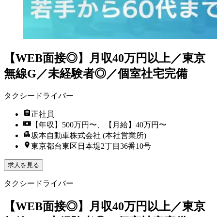
【WEB面接◎】月収40万円以上／東京
無線G／未経験者◎／個室社宅完備
タクシードライバー
正社員
【年収】500万円〜、【月給】40万円〜
坂本自動車株式会社 (本社営業所)
東京都台東区日本堤2丁目36番10号
求人を見る
タクシードライバー
【WEB面接◎】月収40万円以上／東京