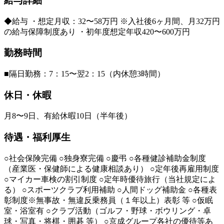
給与詳細
◆給与 ・想定月収：32〜58万円 ※入社後6ヶ月間、月32万円
の給与保障制度あり ・初年度想定年収420〜600万円
勤務時間
■隔日勤務：7：15〜翌2：15（内休憩3時間）
休日・休暇
月8〜9日、有給休暇10日（半年後）
待遇・福利厚生
○社会保険完備 ○独身寮完備 ○慶弔 ○各種健診補助金制度
（産業医・保健師による健康相談あり） ○定年後再雇用制度
○マイカー車検の割引制度 ○定年時優待旅行（当社規定によ
る） ○スポーツクラブ利用補助 ○人間ドッグ補助金 ○各種表
彰制度※無事故・無違反乗務員（１年以上）表彰 等 ○仮眠
室・浴室有 ○クラブ活動（ゴルフ・野球・ボウリング・卓
球・写真・将棋・囲碁 等） ○京成グループ各社の優待等あ