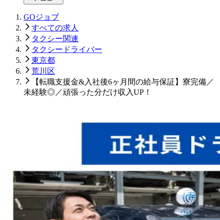
GOジョブ
すべての求人
タクシー関連
タクシードライバー
東京都
荒川区
【転職支援金&入社後6ヶ月間の給与保証】寮完備／
未経験◎／頑張った分だけ収入UP！