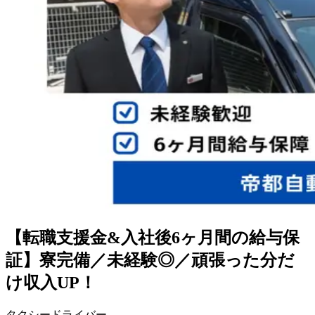
【転職支援金&入社後6ヶ月間の給与保
証】寮完備／未経験◎／頑張った分だ
け収入UP！
タクシードライバー