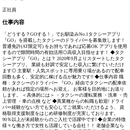
正社員
仕事内容
「どうする？GOする！」でお馴染みNo.1タクシーアプリ
『GO』を搭載したタクシーのドライバーを募集致します！
普通免許(AT限定可) をお持ちであれば応募OK アプリを使用
するので隙間時間の有効活用◎高収入目指せます！ ◆タク
シーアプリ『GO』とは？ 2020年9月よりスタートしたタク
シーアプリ。 業績も好調で安定した収入に繋げていただけ
ます◎ 主要駅・人気スポットに専用乗り場があるので配車
回数も多く、安定的に稼げる点が魅力です!! ◆仕事内容 職
種：タクシーのドライバー 『GO』経由でタクシーの配車依
頼があれば指定の場所へお迎え。 お客様を目的地にお送り
します。 ＜具体的には＞ ・タクシーの運転業務 ・洗車 ・売
上管理 ・車の点検 など ◆異業種からの転職も歓迎! ドライ
バー経験がない方でも安心してご就業いただけるよう、 資
格取得支援制度をはじめ研修制度が充実しております。
90％以上が未経験からのご入社で活躍中です! ◆企業の特徴
様々な働き方で女性も活躍している会社！！ 老舗企業なら