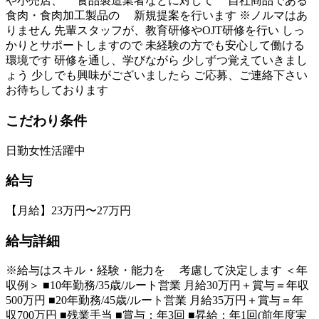
や小売店、 食品製造業者などに対して 自社商品である
食肉・食肉加工製品の 新規提案を行います ※ノルマはあ
りません 先輩スタッフが、教育研修やOJT研修を行い しっ
かりとサポートしますので 未経験の方でも安心して働ける
環境です 研修を通し、学びながら 少しずつ覚えていきまし
ょう 少しでも興味がございましたら ご応募、ご連絡下さい
お待ちしております
こだわり条件
日勤
女性活躍中
給与
【月給】23万円〜27万円
給与詳細
※給与はスキル・経験・能力を 考慮して決定します ＜年
収例＞ ■10年勤務/35歳/ルート営業 月給30万円＋賞与＝年収
500万円 ■20年勤務/45歳/ルート営業 月給35万円＋賞与＝年
収700万円 ■残業手当 ■賞与：年3回 ■昇給：年1回(前年度実