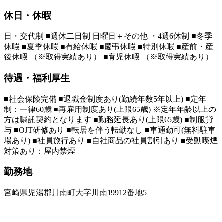
休日・休暇
日・交代制 ■週休二日制 日曜日＋その他 ・4週6休制 ■冬季
休暇 ■夏季休暇 ■有給休暇 ■慶弔休暇 ■特別休暇 ■産前・産
後休暇 （※取得実績あり） ■育児休暇 （※取得実績あり）
待遇・福利厚生
■社会保険完備 ■退職金制度あり(勤続年数5年以上) ■定年
制：一律60歳 ■再雇用制度あり(上限65歳) ※定年年齢以上の
方は嘱託契約となります ■勤務延長あり(上限65歳) ■制服貸
与 ■OJT研修あり ■転居を伴う転勤なし ■車通勤可(無料駐車
場あり) ■社員旅行あり ■自社商品の社員割引あり ■受動喫煙
対策あり：屋内禁煙
勤務地
宮崎県児湯郡川南町大字川南19912番地5