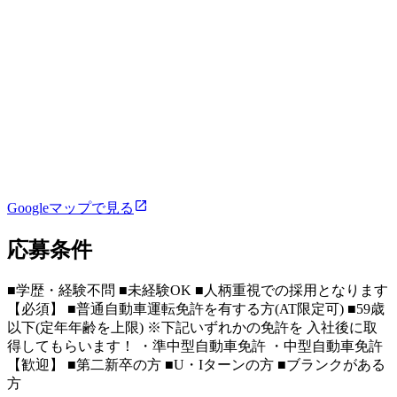
Googleマップで見る
応募条件
■学歴・経験不問 ■未経験OK ■人柄重視での採用となります
【必須】 ■普通自動車運転免許を有する方(AT限定可) ■59歳
以下(定年年齢を上限) ※下記いずれかの免許を 入社後に取
得してもらいます！ ・準中型自動車免許 ・中型自動車免許
【歓迎】 ■第二新卒の方 ■U・Iターンの方 ■ブランクがある
方