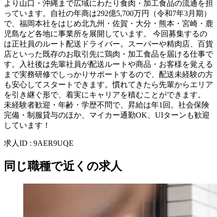
より山口・沖縄まで広域にわたり食肉・加工食品の流通を担
っています。自社の年商は292億5,700万円（令和7年3月期）
で、福岡本社をはじめ北九州・佐賀・大分・熊本・宮崎・鹿
児島など各地に事業所を展開しています。 今回募集するの
は正社員のルート配送ドライバー。スーパーや精肉店、百貨
店といった既存のお取引先に鶏肉・加工食品を届ける仕事で
す。入社後は先輩社員が配送ルートや商品・お客様を覚える
まで実務研修でしっかりサポートするので、配送未経験の方
も安心してスタートできます。慣れてきたら先輩からエリア
を引き継ぐ形で、着実にキャリアを積むことができます。
未経験者歓迎・年齢・学歴不問で、昇給は年1回。社会保険
完備・制服貸与のほか、マイカー通勤OK、UIターンも歓迎
しています！
求人ID
:
9AER9UQE
同じ職種で近くの求人