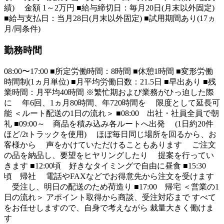
績) 金額 1～2万円 ■給与締切日：毎月20日(月末以外固定)
■給与支払日：当月28日(月末以外固定) ■試用期間あり(17ヵ
月/同条件)
勤務時間
08:00〜17:00 ■所定労働時間：8時間 ■休憩1時間 ■変形労働
時間制(1ヵ月単位) ■月平均労働日数：21.5日 ■早出あり ■残
業時間：月平均40時間 ※繁忙期および業務がひっ迫した際
に 年6回、1ヵ月80時間、年720時間を 限度として延長可
能 ＜ルート配送の1日の流れ＞ ■08:00 出社・社員全員で朝
礼 ■09:00～ 商品を積み込み各ルートへ出発 (1日約20件
ほど/2tトラックを使用) ほぼ毎日同じ場所を回るから、お
客様から 声をかけていただけることもあります ご注文
の品を納品し、要望をヒヤリングしたり 提案を行ってい
きます ■12:00頃 好きなタイミングで自由に昼食 ■15:30
頃 帰社 電話やFAXなどでお得意先から注文を受けます
受注し、明日の配送のため荷造り ■17:00 帰宅 ＜営業の1
日の流れ＞ アポイント取得から商談、受注対応まで すべて
をお任せしますので、自身で考えながら 裁量大きく働けま
す