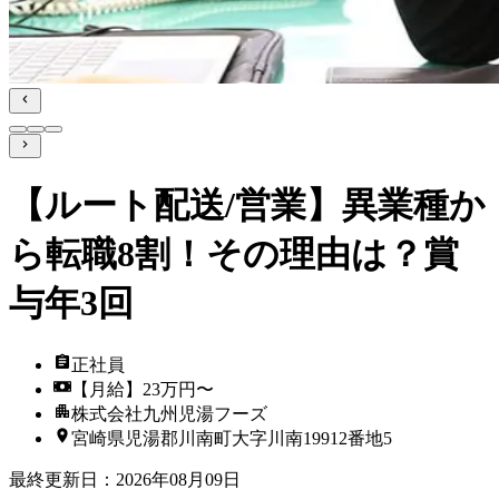
【ルート配送/営業】異業種か
ら転職8割！その理由は？賞
与年3回
正社員
【月給】23万円〜
株式会社九州児湯フーズ
宮崎県児湯郡川南町大字川南19912番地5
最終更新日
：
2026年08月09日