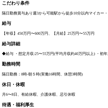
こだわり条件
隔日勤務
賞与あり
週3から可能
駅から徒歩10分以内
マイカー・
給与
【年収】450万円〜600万円、【月給】25万円〜55万円
給与詳細
◆給与 ・想定月収:25〜55万円(平均月収約40万円以上) ・
勤務時間
隔日勤務：8時-朝５時(実働16時間、休憩3時間)
休日・休暇
月6〜8日、有給休暇、介護休暇、忌引休暇
待遇・福利厚生