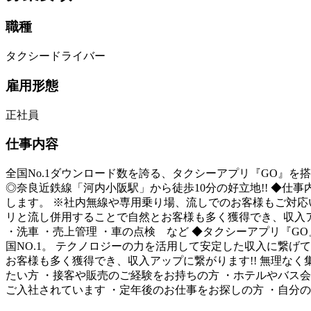
職種
タクシードライバー
雇用形態
正社員
仕事内容
全国No.1ダウンロード数を誇る、タクシーアプリ『GO』を搭載
◎奈良近鉄線「河内小阪駅」から徒歩10分の好立地!! ◆仕
します。 ※社内無線や専用乗り場、流しでのお客様もご対応い
リと流し併用することで自然とお客様も多く獲得でき、収入ア
・洗車 ・売上管理 ・車の点検 など ◆タクシーアプリ『G
国NO.1。 テクノロジーの力を活用して安定した収入に繋げて
お客様も多く獲得でき、収入アップに繋がります!! 無理なく
たい方 ・接客や販売のご経験をお持ちの方 ・ホテルやバス
ご入社されています ・定年後のお仕事をお探しの方 ・自分