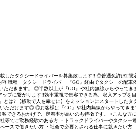
したタクシードライバーを募集致します!! ◎普通免許(AT限定可
事内容 職種：タクシードライバー 『GO』経由でタクシーの配
ただきます。 ◎半数以上が『GO』や社内無線からやってきます
ップに繋がります!!効率重視で集客できる為、収入アップを目指
O』とは? 【移動で人を幸せに】をミッションにスタートした
いただけます◎ ◎お客様は『GO』や社内無線からやってきます
集客できるおかげで、定着率が高いのも特徴です。 <こんな方に
会社等でご勤務経験のある方 ・トラックドライバーやタクシー
のペースで働きたい方 ・社会で必要とされる仕事に就きたい方