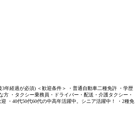
3年経過が必須) ＜歓迎条件＞ ・普通自動車二種免許 ・学歴
好きな方 ・タクシー乗務員・ドライバー・配送・介護タクシー・
・40代50代60代の中高年活躍中。シニア活躍中！ ・2種免