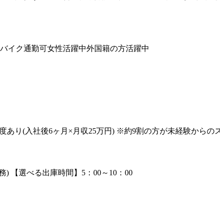
バイク通勤可
女性活躍中
外国籍の方活躍中
証制度あり(入社後6ヶ月×月収25万円) ※約9割の方が未経験から
務) 【選べる出庫時間】5：00～10：00