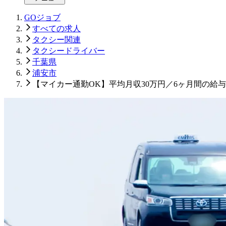
GOジョブ
すべての求人
タクシー関連
タクシードライバー
千葉県
浦安市
【マイカー通勤OK】平均月収30万円／6ヶ月間の給