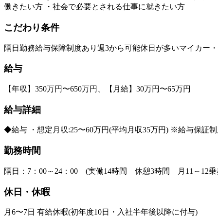
働きたい方 ・社会で必要とされる仕事に就きたい方
こだわり条件
隔日勤務
給与保障制度あり
週3から可能
休日が多い
マイカー・
給与
【年収】350万円〜650万円、【月給】30万円〜65万円
給与詳細
◆給与 ・想定月収:25〜60万円(平均月収35万円) ※給与保
勤務時間
隔日：7：00～24：00 (実働14時間 休憩3時間 月11～12乗
休日・休暇
月6〜7日 有給休暇(初年度10日・入社半年後以降に付与)