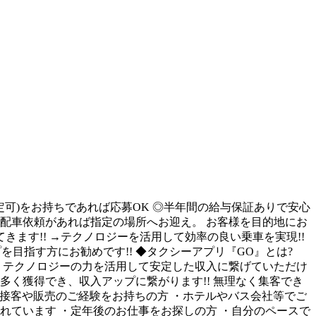
限定可)をお持ちであれば応募OK ◎半年間の給与保証ありで安心
の配車依頼があれば指定の場所へお迎え。 お客様を目的地にお
ます!! →テクノロジーを活用して効率の良い乗車を実現!!
目指す方にお勧めです!! ◆タクシーアプリ『GO』とは?
。 テクノロジーの力を活用して安定した収入に繋げていただけ
も多く獲得でき、収入アップに繋がります!! 無理なく集客でき
・接客や販売のご経験をお持ちの方 ・ホテルやバス会社等でご
れています ・定年後のお仕事をお探しの方 ・自分のペースで