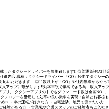
載したタクシードライバーを募集致します!! ◎普通免許(AT
◆仕事内容 職種：タクシードライバー 『GO』経由でタクシー
応いただきます。 ◎半数以上が『GO』や社内無線からやってき
アップに繋がります!!効率重視で集客できる為、収入アップを
プリ。 タクシーアプリの中でもダウンロード数は全国NO.1
テクノロジーを活用して効率の良い乗車を実現!! 自然とお客様
め!> ・車の運転が好きな方 ・自宅近隣、地元で働きたい方 
ご経験がある方 ・営業職や介護スタッフのご経験者もご入社さ