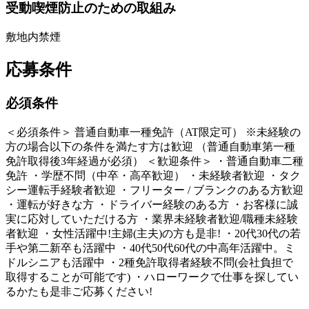
受動喫煙防止のための取組み
敷地内禁煙
応募条件
必須条件
＜必須条件＞ 普通自動車一種免許（AT限定可） ※未経験の
方の場合以下の条件を満たす方は歓迎 （普通自動車第一種
免許取得後3年経過が必須） ＜歓迎条件＞ ・普通自動車二種
免許 ・学歴不問（中卒・高卒歓迎） ・未経験者歓迎 ・タク
シー運転手経験者歓迎 ・フリーター / ブランクのある方歓迎
・運転が好きな方 ・ドライバー経験のある方 ・お客様に誠
実に応対していただける方 ・業界未経験者歓迎/職種未経験
者歓迎 ・女性活躍中!主婦(主夫)の方も是非! ・20代30代の若
手や第二新卒も活躍中 ・40代50代60代の中高年活躍中。ミ
ドルシニアも活躍中 ・2種免許取得者経験不問(会社負担で
取得することが可能です) ・ハローワークで仕事を探してい
るかたも是非ご応募ください!