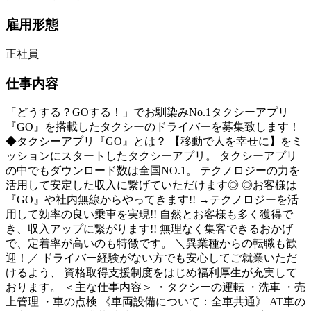
雇用形態
正社員
仕事内容
「どうする？GOする！」でお馴染みNo.1タクシーアプリ
『GO』を搭載したタクシーのドライバーを募集致します！
◆タクシーアプリ『GO』とは？ 【移動で人を幸せに】をミ
ッションにスタートしたタクシーアプリ。 タクシーアプリ
の中でもダウンロード数は全国NO.1。 テクノロジーの力を
活用して安定した収入に繋げていただけます◎ ◎お客様は
『GO』や社内無線からやってきます!! →テクノロジーを活
用して効率の良い乗車を実現!! 自然とお客様も多く獲得で
き、収入アップに繋がります!! 無理なく集客できるおかげ
で、定着率が高いのも特徴です。 ＼異業種からの転職も歓
迎！／ ドライバー経験がない方でも安心してご就業いただ
けるよう、 資格取得支援制度をはじめ福利厚生が充実して
おります。 ＜主な仕事内容＞ ・タクシーの運転 ・洗車 ・売
上管理 ・車の点検 《車両設備について：全車共通》 AT車の