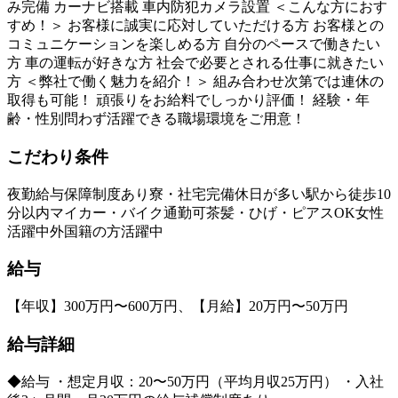
み完備 カーナビ搭載 車内防犯カメラ設置 ＜こんな方におす
すめ！＞ お客様に誠実に応対していただける方 お客様との
コミュニケーションを楽しめる方 自分のペースで働きたい
方 車の運転が好きな方 社会で必要とされる仕事に就きたい
方 ＜弊社で働く魅力を紹介！＞ 組み合わせ次第では連休の
取得も可能！ 頑張りをお給料でしっかり評価！ 経験・年
齢・性別問わず活躍できる職場環境をご用意！
こだわり条件
夜勤
給与保障制度あり
寮・社宅完備
休日が多い
駅から徒歩10
分以内
マイカー・バイク通勤可
茶髪・ひげ・ピアスOK
女性
活躍中
外国籍の方活躍中
給与
【年収】300万円〜600万円、【月給】20万円〜50万円
給与詳細
◆給与 ・想定月収：20〜50万円（平均月収25万円） ・入社