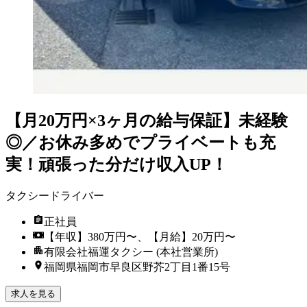
【月20万円×3ヶ月の給与保証】未経験
◎／お休み多めでプライベートも充
実！頑張った分だけ収入UP！
タクシードライバー
正社員
【年収】380万円〜、【月給】20万円〜
有限会社福運タクシー (本社営業所)
福岡県福岡市早良区野芥2丁目1番15号
求人を見る