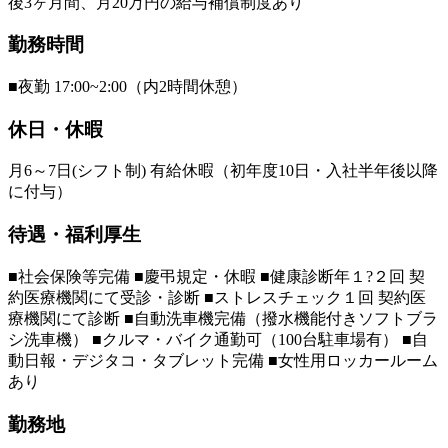
後3ヶ月間、月20万円の給与補償制度あり
勤務時間
■夜勤 17:00~2:00（内2時間休憩）
休日・休暇
月6～7日(シフト制) 有給休暇（初年度10日・入社半年後以降
に付与）
待遇・福利厚生
■社会保険等完備 ■慶弔規定・休暇 ■健康診断年１?２回 契
約医療機関にて受診・診断 ■ストレスチェック１回 契約医
療機関にて診断 ■自動洗車機完備（撥水機能付きソフトブラ
シ洗車機） ■クルマ・バイク通勤可（100台駐車場有） ■自
動日報・デジタコ・タブレット完備 ■女性用ロッカールーム
あり
勤務地