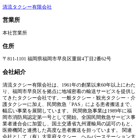
清流タクシー有限会社
営業所
本社営業所
住所
〒811-1101 福岡県福岡市早良区重留4丁目2番62号
会社紹介
清流タクシー有限会社は、1961年の創業以来60年以上にわた
り、福岡市早良区を拠点に地域密着の輸送サービスを提供し
てきたタクシー会社です。一般タクシー・観光タクシー・介
護タクシーに加え、民間救急「PAS」による患者搬送まで、
幅広い事業を展開しています。 民間救急事業は1989年に福
岡市消防局認定第一号として開始。全国民間救急サービス事
業者連合会に加盟し、国土交通省九州運輸局の認可のもと、
医療機関と連携した高度な患者搬送を担っています。 関連
会社として（有）大宰府タクシー、ヘルパーステーション大