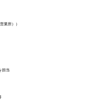
営業所））
を担当
得