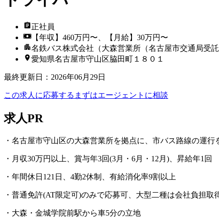
正社員
【年収】460万円〜、【月給】30万円〜
名鉄バス株式会社（大森営業所（名古屋市交通局受託
愛知県名古屋市守山区脇田町１８０１
最終更新日
：
2026年06月29日
この求人に応募する
まずはエージェントに相談
求人PR
・名古屋市守山区の大森営業所を拠点に、市バス路線の運行
・月収30万円以上、賞与年3回(3月・6月・12月)、昇給年1回
・年間休日121日、4勤2休制、有給消化率9割以上
・普通免許(AT限定可)のみで応募可、大型二種は会社負担取
・大森・金城学院前駅から車5分の立地