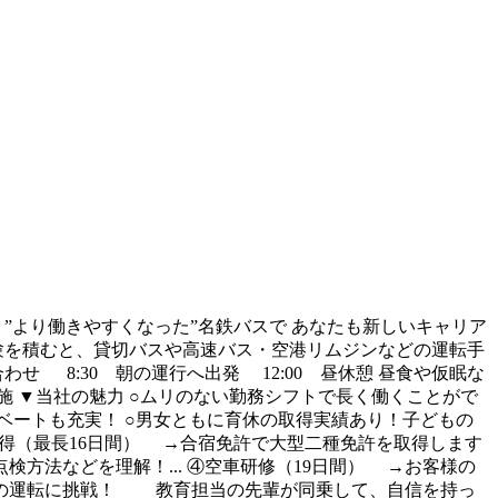
、”より働きやすくなった”名鉄バスで あなたも新しいキャリア
験を積むと、貸切バスや高速バス・空港リムジンなどの運転手
せ 8:30 朝の運行へ出発 12:00 昼休憩 昼食や仮眠な
を実施 ▼当社の魅力 ○ムリのない勤務シフトで長く働くことがで
ライベートも充実！ ○男女ともに育休の取得実績あり！子どもの
取得（最長16日間） →合宿免許で大型二種免許を取得します
方法などを理解！... ④空車研修（19日間） →お客様の
スの運転に挑戦！ 教育担当の先輩が同乗して、自信を持っ