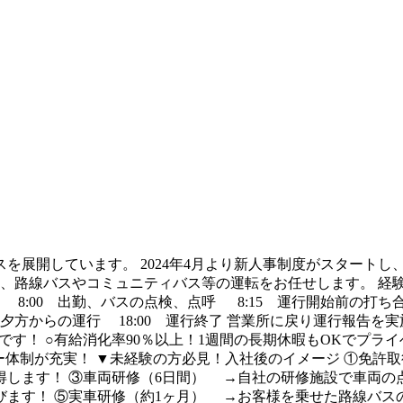
展開しています。 2024年4月より新人事制度がスタートし
て、路線バスやコミュニティバス等の運転をお任せします。 経
8:00 出勤、バスの点検、点呼 8:15 運行開始前の打ち合わ
0 夕方からの運行 18:00 運行終了 営業所に戻り運行報告
制です！ ○有給消化率90％以上！1週間の長期休暇もOKでプ
ー体制が充実！ ▼未経験の方必見！入社後のイメージ ①免許
します！ ③車両研修（6日間） →自社の研修施設で車両の点検
びます！ ⑤実車研修（約1ヶ月） →お客様を乗せた路線バ