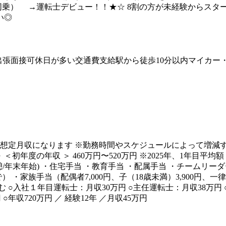
同乗） →運転士デビュー！！★☆ 8割の方が未経験からスター
い◎
出張面接可
休日が多い
交通費支給
駅から徒歩10分以内
マイカー
の想定月収になります ※勤務時間やスケジュールによって増減する
 ＜初年度の年収 ＞ 460万円〜520万円 ※2025年、1年目平
/中憩/年末年始) ・住宅手当 ・教育手当 ・配属手当 ・チームリ
家族手当（配偶者7,000円、子（18歳未満）3,900円、一律分4,
 ○入社１年目運転士：月収30万円 ○主任運転士：月収38万円 
○年収720万円 ／ 経験12年 ／月収45万円