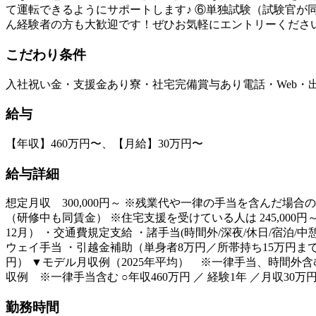
て運転できるようにサポートします♪ ⑥単独試験（試験官が
ん経験者の方も大歓迎です！ぜひお気軽にエントリーくださ
こだわり条件
入社祝い金・支援金あり
寮・社宅完備
賞与あり
電話・Web・
給与
【年収】460万円〜、【月給】30万円〜
給与詳細
想定月収 300,000円～ ※残業代や一律の手当を含んだ場合
（研修中も同賃金） ※住宅支援を受けている人は 245,000円～
12月） ・交通費規定支給 ・諸手当(時間外/深夜/休日/宿泊
ウェイ手当 ・引越金補助（単身者8万円／所帯持ち15万円まで） ・
円） ▼モデル月収例（2025年平均） ※一律手当、時間外含む
収例 ※一律手当含む ○年収460万円 ／ 経験1年 ／月収30万円 
勤務時間