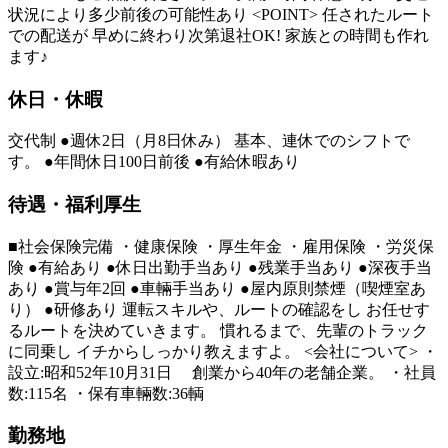
状況により多少前後の可能性あり <POINT> 任されたルート
での配送が 早めに終わり次第退社OK! 家族との時間も作れ
ます♪
休日・休暇
交代制 ●週休2日（月8日休み） 基本、連休でのシフトで
す。 ●年間休日100日前後 ●有給休暇あり
待遇・福利厚生
■社会保険完備 ・健康保険 ・厚生年金 ・雇用保険 ・労災保
険 ●有給あり ●休日出勤手当あり ●残業手当あり ●深夜手当
あり ●賞与年2回 ●車輛手当あり ●屋内原則禁煙（喫煙室あ
り） ●研修あり 運転スキルや、ルートの確認をし お任せす
るルートを決めていきます。 慣れるまで、先輩のトラック
に同乗し イチからしっかり教えますよ。 <会社について> ・
設立:昭和52年10月31日 創業から40年の老舗企業。 ・社員
数:115名 ・保有車輛数:36輌
勤務地