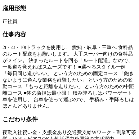
雇用形態
正社員
仕事内容
2t・4t・10tトラックを使用し、 愛知・岐阜・三重へ 食料品
のルート配送をお願いします。 大手スーパー向けの食料品
がメイン。 決まったルートを回る「ルート配送」なので、
一度道を覚えればスムーズです！ ■選べるスタイル一例
「毎日同じ道がいい」 という方のための固定コース 「飽き
ないように色んな業務を経験したい」 という方のための変
動コース 「もっと距離を走りたい」 という方のための中距
離コース ■体の負担は最小限！ 積み降ろしはパワーゲート
車を使用し、 台車を使って運ぶので、 手積み・手降ろしは
ほとんどありません。
こだわり条件
夜勤
入社祝い金・支援金あり
交通費支給
Wワーク・副業可
茶
髪・ひげ・ピアスOK
女性活躍中
外国籍の方活躍中