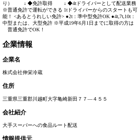
り） ↓ ◆免許取得 ↓ ◆4tドライバーとして配送業務
※普通免許で運転ができる 1tドライバーからのスタートも可
能！ <あるとうれしい免許> ●2t：準中型免許OK ●4t,7t,10t：
中型または、大型免許 ※平成19年6月1日までに取得の方は
普通免許でOK！
企業情報
企業名
株式会社伸栄冷蔵
住所
三重県三重郡川越町大字亀崎新田７７―４５５
会社紹介
大手スーパーへの食品ルート配送
情報提供元