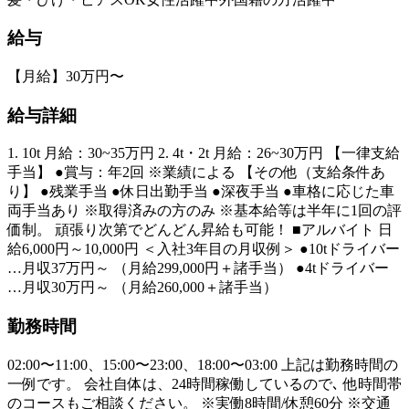
給与
【月給】30万円〜
給与詳細
1. 10t 月給：30~35万円 2. 4t・2t 月給：26~30万円 【一律支給
手当】 ●賞与：年2回 ※業績による 【その他（支給条件あ
り】 ●残業手当 ●休日出勤手当 ●深夜手当 ●車格に応じた車
両手当あり ※取得済みの方のみ ※基本給等は半年に1回の評
価制。 頑張り次第でどんどん昇給も可能！ ■アルバイト 日
給6,000円～10,000円 ＜入社3年目の月収例＞ ●10tドライバー
…月収37万円～ （月給299,000円＋諸手当） ●4tドライバー
…月収30万円～ （月給260,000＋諸手当）
勤務時間
02:00〜11:00、15:00〜23:00、18:00〜03:00 上記は勤務時間の
一例です。 会社自体は、24時間稼働しているので､ 他時間帯
のコースもご相談ください。 ※実働8時間/休憩60分 ※交通