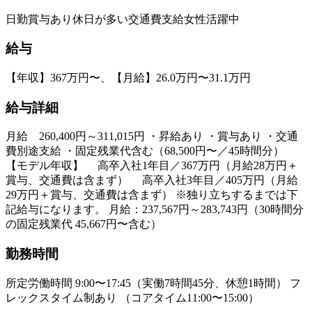
日勤
賞与あり
休日が多い
交通費支給
女性活躍中
給与
【年収】367万円〜、【月給】26.0万円〜31.1万円
給与詳細
月給 260,400円～311,015円 ・昇給あり ・賞与あり ・交通
費別途支給 ・固定残業代含む（68,500円〜／45時間分）
【モデル年収】 高卒入社1年目／367万円（月給28万円＋
賞与、交通費は含まず） 高卒入社3年目／405万円（月給
29万円＋賞与、交通費は含まず） ※独り立ちするまでは下
記給与になります。 月給：237,567円～283,743円（30時間分
の固定残業代 45,667円〜含む）
勤務時間
所定労働時間 9:00〜17:45（実働7時間45分、休憩1時間） フ
レックスタイム制あり （コアタイム11:00〜15:00）