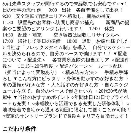
めは先輩スタッフが同行するので未経験でも安心です♪ ▼1
日の仕事の流れ 例 9:00 出社 各自準備をして出発！
9:30 安全運転で配達エリアへ移動し、商品の補充
11:30 設置先のお客様へ訪問し商品の補充 新商品の提
案やご要望のヒアリングも行います！ 12:00 休憩
14:30 配達・補充 空き容器は回収しリサイクルへ
17:00 帰社して翌日の準備 18:00 退勤 お疲れ様でした
♪ 当社は「フレックスタイム制」を導入！ 自分でスケジュー
ルを決められるので、自分のペースで働けます！！ ▼配送
について ＜配送先＞ 各営業所近隣の担当エリア ＜配送件
数＞ 1日15～20件程度 ＜配送パターン＞ ルート配送
（担当によって変動あり） ＜積み込み方法＞ 手積み手降
ろし ▼こんな方にピッタリ ・身体を動かすのが好きな方 ・
車の運転が好きな方 ・人と話すのが好きな方 ・自らスケジ
ュールを立て、自分のペースで働きたい方 ・20代30代が活
躍中 ▼当社のおすすめポイント ○年間休日121日でプライベ
ートも充実！ ○未経験から活躍できる充実した研修体制！ ○
地域密着で自宅から通える範囲に限定して働くことが可能！
○安定のサントリーブランドで長期キャリアを目指せます！
こだわり条件