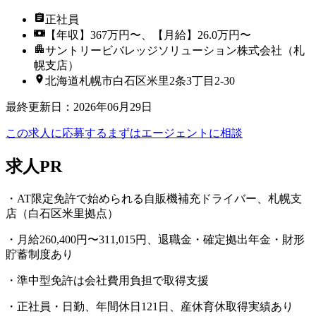
正社員
【年収】367万円〜、【月給】26.0万円〜
サントリービバレッジソリューション株式会社（札
幌支店）
北海道札幌市白石区米里2条3丁目2-30
最終更新日
：
2026年06月29日
この求人に応募する
まずはエージェントに相談
求人PR
・AT限定免許で始められる自販機補充ドライバー、札幌支
店（白石区米里拠点）
・月給260,400円〜311,015円、退職金・確定拠出年金・財形
貯蓄制度あり
・準中型免許は会社費用負担で取得支援
・正社員・日勤、年間休日121日、産休育休取得実績あり