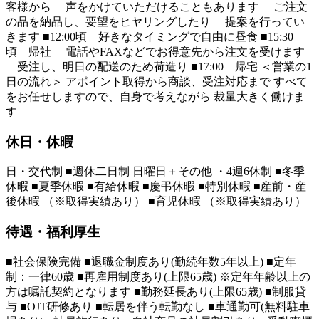
客様から 声をかけていただけることもあります ご注文
の品を納品し、要望をヒヤリングしたり 提案を行ってい
きます ■12:00頃 好きなタイミングで自由に昼食 ■15:30
頃 帰社 電話やFAXなどでお得意先から注文を受けます
受注し、明日の配送のため荷造り ■17:00 帰宅 ＜営業の1
日の流れ＞ アポイント取得から商談、受注対応まで すべて
をお任せしますので、自身で考えながら 裁量大きく働けま
す
休日・休暇
日・交代制 ■週休二日制 日曜日＋その他 ・4週6休制 ■冬季
休暇 ■夏季休暇 ■有給休暇 ■慶弔休暇 ■特別休暇 ■産前・産
後休暇 （※取得実績あり） ■育児休暇 （※取得実績あり）
待遇・福利厚生
■社会保険完備 ■退職金制度あり(勤続年数5年以上) ■定年
制：一律60歳 ■再雇用制度あり(上限65歳) ※定年年齢以上の
方は嘱託契約となります ■勤務延長あり(上限65歳) ■制服貸
与 ■OJT研修あり ■転居を伴う転勤なし ■車通勤可(無料駐車