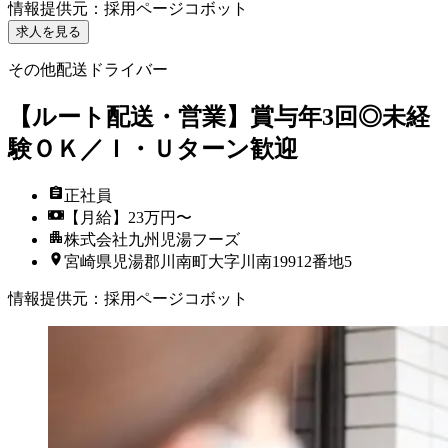
情報提供元
：
採用ページコボット
求人を見る
その他配送ドライバー
【ルート配送・営業】賞与年3回◎未経
験ＯＫ／Ｉ・Ｕターン歓迎
正社員
【月給】23万円〜
株式会社九州児湯フーズ
宮崎県児湯郡川南町大字川南19912番地5
情報提供元
：
採用ページコボット