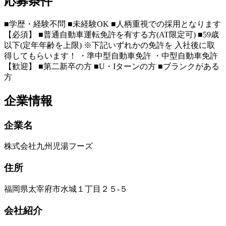
応募条件
■学歴・経験不問 ■未経験OK ■人柄重視での採用となります
【必須】 ■普通自動車運転免許を有する方(AT限定可) ■59歳
以下(定年年齢を上限) ※下記いずれかの免許を 入社後に取
得してもらいます！ ・準中型自動車免許 ・中型自動車免許
【歓迎】 ■第二新卒の方 ■U・Iターンの方 ■ブランクがある
方
企業情報
企業名
株式会社九州児湯フーズ
住所
福岡県太宰府市水城１丁目２５‐５
会社紹介