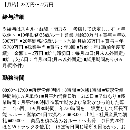
【月給】23万円〜27万円
給与詳細
※給与はスキル・経験・能力を 考慮して決定します ＜年
収例＞ ■10年勤務/35歳/ルート営業 月給30万円＋賞与＝年収
500万円 ■20年勤務/45歳/ルート営業 月給35万円＋賞与＝年
収700万円 ■残業手当 ■賞与：年3回 ■昇給：年1回(前年度実
績) 金額 1～2万円 ■給与締切日：毎月20日(月末以外固定)
■給与支払日：当月28日(月末以外固定) ■試用期間あり(9ヵ
月/同条件)
勤務時間
08:00〜17:00 ■所定労働時間：8時間 ■休憩1時間 ■変形労働
時間制(1ヵ月単位) ■月平均労働日数：21.5日 ■早出あり ■残
業時間：月平均40時間 ※繁忙期および業務がひっ迫した際
に 年6回、1ヵ月80時間、年720時間を 限度として延長可
能 ＜ルート営業の1日の流れ＞ ■08:00 出社・社員全員で朝
礼 ■09:00～ 商品を積み込み各ルートへ出発 (1日約20件
ほど/2tトラックを使用) ほぼ毎日同じ場所を回るから、お