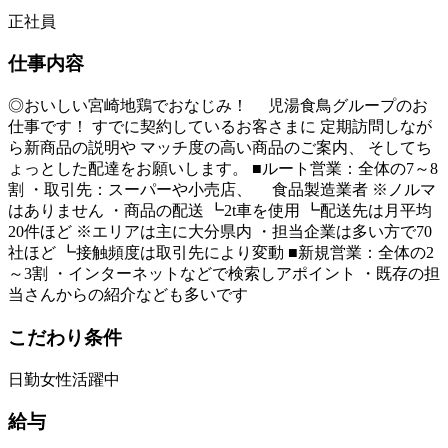
正社員
仕事内容
◎おいしい宮崎地鶏でおなじみ！ 児湯食鳥グループのお
仕事です！ すでに契約しているお客さまに 定期訪問しなが
ら新商品の説明や マッチ度の高い商品のご案内、 そしてち
ょっとした配達をお願いします。 ■ルート営業：全体の7～8
割 ・取引先：スーパーや小売店、 食品製造業者 ※ノルマ
はありません ・商品の配送 ┗2t車を使用 ┗配送先は月平均
20件ほど ※エリアは主に大分県内 ・担当企業は多い方で70
社ほど ┗接触頻度は取引先により変動 ■新規営業：全体の2
～3割 ・インターネットなどで検索しアポイント ・既存の担
当さんからの紹介なども多いです
こだわり条件
日勤
女性活躍中
給与