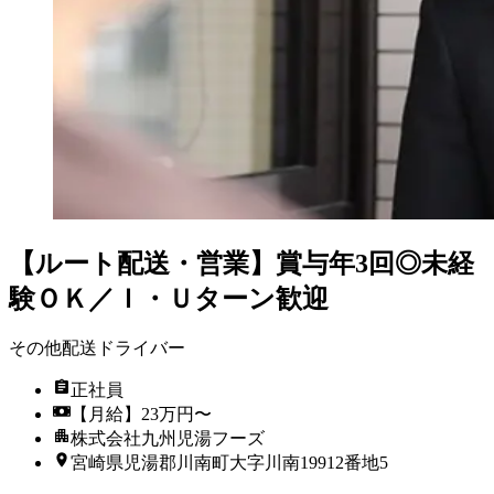
【ルート配送・営業】賞与年3回◎未経
験ＯＫ／Ｉ・Ｕターン歓迎
その他配送ドライバー
正社員
【月給】23万円〜
株式会社九州児湯フーズ
宮崎県児湯郡川南町大字川南19912番地5