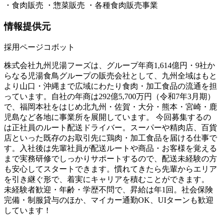
・食肉販売 ・惣菜販売 ・各種食肉販売事業
情報提供元
採用ページコボット
株式会社九州児湯フーズは、グループ年商1,614億円・9社か
らなる児湯食鳥グループの販売会社として、九州全域はもと
より山口・沖縄まで広域にわたり食肉・加工食品の流通を担
っています。自社の年商は292億5,700万円（令和7年3月期）
で、福岡本社をはじめ北九州・佐賀・大分・熊本・宮崎・鹿
児島など各地に事業所を展開しています。 今回募集するの
は正社員のルート配送ドライバー。スーパーや精肉店、百貨
店といった既存のお取引先に鶏肉・加工食品を届ける仕事で
す。入社後は先輩社員が配送ルートや商品・お客様を覚える
まで実務研修でしっかりサポートするので、配送未経験の方
も安心してスタートできます。慣れてきたら先輩からエリア
を引き継ぐ形で、着実にキャリアを積むことができます。
未経験者歓迎・年齢・学歴不問で、昇給は年1回。社会保険
完備・制服貸与のほか、マイカー通勤OK、UIターンも歓迎
しています！