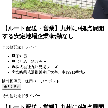
【ルート配送・営業】九州に9拠点展開
する安定地場企業/転勤なし
その他配送ドライバー
正社員
【月給】23万円〜
株式会社九州児湯フーズ
宮崎県児湯郡川南町大字川南19912番地5
情報提供元
：
採用ページコボット
求人を見る
その他配送ドライバー
【ルート配送・営業】九州に9拠点展開