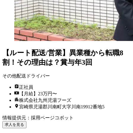
【ルート配送/営業】異業種から転職8
割！その理由は？賞与年3回
その他配送ドライバー
正社員
【月給】23万円〜
株式会社九州児湯フーズ
宮崎県児湯郡川南町大字川南19912番地5
情報提供元
：
採用ページコボット
求人を見る