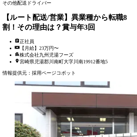
その他配送ドライバー
【ルート配送/営業】異業種から転職8
割！その理由は？賞与年3回
正社員
【月給】23万円〜
株式会社九州児湯フーズ
宮崎県児湯郡川南町大字川南19912番地5
情報提供元
：
採用ページコボット