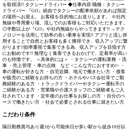
を取得済!! タクシードライバー ◆仕事内容 職種：タクシー
ドライバー 『GO』経由でタクシーの配車依頼があれば指定
の場所へお迎え。 お客様を目的地にお送りします。 ※社内
無線や専用乗り場、流しでのお客様もご対応いただきます。
◎半数以上が『GO』や社内無線からやってきます!! →テク
ノロジーを活用して効率の良い乗車を実現!! アプリと流し併
用することで自然とお客様も多く獲得でき、収入アップに繋
がります!!効率重視で集客できる為、収入アップを目指す方
にお勧めです!! 無理なく集客できるおかげで、定着率が高い
のも特徴です。 ＜具体的には＞ ・タクシーの運転業務 ・洗
車 ・売上管理 ・車の点検 など <こんな方におすすめ!> ・
車の運転が好きな方 ・自宅近隣、地元で働きたい方 ・接客
や販売のご経験をお持ちの方 ・ホテルやバス会社等でご勤
務経験のある方 ・トラックドライバーやタクシー運転手の
ご経験がある方 ・営業職や介護スタッフのご経験者もご入
社されています ・定年後のお仕事をお探しの方 ・自分のペ
ースで働きたい方 ・社会で必要とされる仕事に就きたい方
こだわり条件
隔日勤務
賞与あり
週3から可能
休日が多い
駅から徒歩10分以