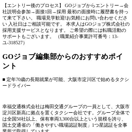
【エントリー後のプロセス】 GOジョブからエントリー→会
社説明会参加→面接1回→採用 最初の面接時に履歴書を持っ
て来て下さい。 職場見学歓迎!お気軽にお問い合わせくださ
い 入社日はご相談可能です。 本求人はGOジョブ株式会社の
採用支援サービスとなります。 ご希望の際には転職活動の
サポートもございます。 （職業紹介事業許可番号：13-
ユ-318527）
GOジョブ編集部からのおすすめポイ
ント
■ 定年70歳の長期就業が可能、大阪市淀川区で始めるタクシ
ードライバー
幸福交通株式会社は梅田交通グループの一員として、大阪市
淀川区新高に拠点を置くタクシー会社です。グループ全体で
は全国50社以上、保有車両3,300台以上という規模を誇り、
国土交通省の「働きやすい職場認証制度」1つ星認証を全事
業所で取得しています。