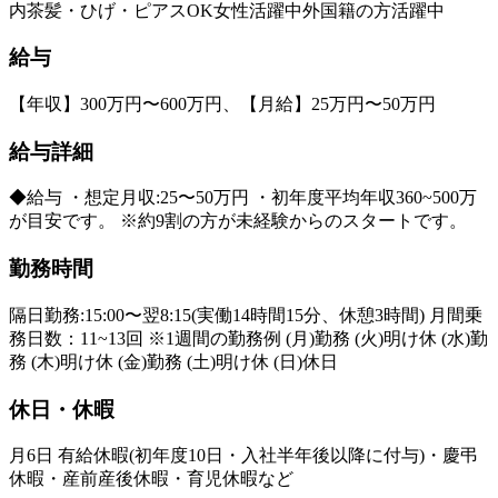
内
茶髪・ひげ・ピアスOK
女性活躍中
外国籍の方活躍中
給与
【年収】300万円〜600万円、【月給】25万円〜50万円
給与詳細
◆給与 ・想定月収:25〜50万円 ・初年度平均年収360~500万
が目安です。 ※約9割の方が未経験からのスタートです。
勤務時間
隔日勤務:15:00〜翌8:15(実働14時間15分、休憩3時間) 月間乗
務日数：11~13回 ※1週間の勤務例 (月)勤務 (火)明け休 (水)勤
務 (木)明け休 (金)勤務 (土)明け休 (日)休日
休日・休暇
月6日 有給休暇(初年度10日・入社半年後以降に付与)・慶弔
休暇・産前産後休暇・育児休暇など