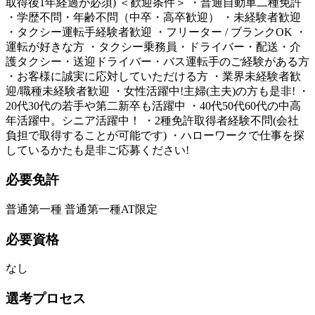
取得後1年経過が必須) ＜歓迎条件＞ ・普通自動車二種免許
・学歴不問・年齢不問（中卒・高卒歓迎） ・未経験者歓迎
・タクシー運転手経験者歓迎 ・フリーター / ブランクOK ・
運転が好きな方 ・タクシー乗務員・ドライバー・配送・介
護タクシー・送迎ドライバー・バス運転手のご経験がある方
・お客様に誠実に応対していただける方 ・業界未経験者歓
迎/職種未経験者歓迎 ・女性活躍中!主婦(主夫)の方も是非! ・
20代30代の若手や第二新卒も活躍中 ・40代50代60代の中高
年活躍中。シニア活躍中！ ・2種免許取得者経験不問(会社
負担で取得することが可能です) ・ハローワークで仕事を探
しているかたも是非ご応募ください!
必要免許
普通第一種 普通第一種AT限定
必要資格
なし
選考プロセス