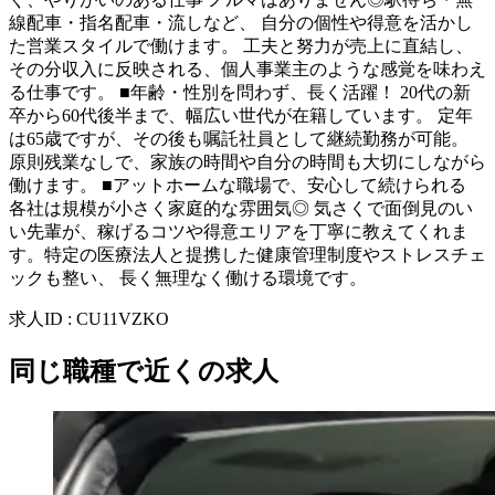
線配車・指名配車・流しなど、 自分の個性や得意を活かし
た営業スタイルで働けます。 工夫と努力が売上に直結し、
その分収入に反映される、個人事業主のような感覚を味わえ
る仕事です。 ■年齢・性別を問わず、長く活躍！ 20代の新
卒から60代後半まで、幅広い世代が在籍しています。 定年
は65歳ですが、その後も嘱託社員として継続勤務が可能。
原則残業なしで、家族の時間や自分の時間も大切にしながら
働けます。 ■アットホームな職場で、安心して続けられる
各社は規模が小さく家庭的な雰囲気◎ 気さくで面倒見のい
い先輩が、稼げるコツや得意エリアを丁寧に教えてくれま
す。特定の医療法人と提携した健康管理制度やストレスチェ
ックも整い、 長く無理なく働ける環境です。
求人ID
:
CU11VZKO
同じ職種で近くの求人