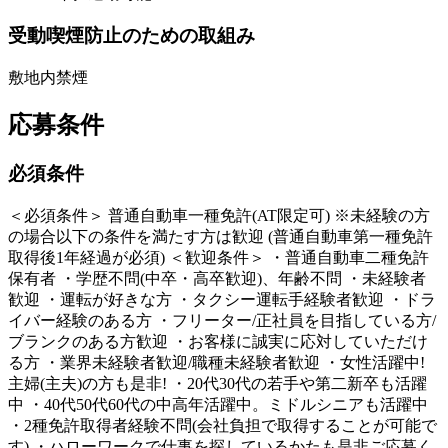
受動喫煙防止のための取組み
敷地内禁煙
応募条件
必須条件
＜必須条件＞ 普通自動車一種免許(AT限定可) ※未経験の方
の場合以下の条件を満たす方は歓迎 (普通自動車第一種免許
取得後1年経過が必須) ＜歓迎条件＞ ・普通自動車二種免許
保有者 ・学歴不問(中卒・高卒歓迎)、年齢不問 ・未経験者
歓迎 ・運転が好きな方 ・タクシー運転手経験者歓迎 ・ドラ
イバー経験のある方 ・フリーター/正社員を目指している方/
ブランクのある方歓迎 ・お客様に誠実に応対していただけ
る方 ・業界未経験者歓迎/職種未経験者歓迎 ・女性活躍中!
主婦(主夫)の方も是非! ・20代30代の若手や第二新卒も活躍
中 ・40代50代60代の中高年活躍中。ミドルシニアも活躍中
・2種免許取得者経験不問(会社負担で取得することが可能で
す) ・ハローワークで仕事を探しているかたも是非ご応募く