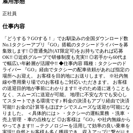
雇用形態
正社員
仕事内容
「どうする？GOする！」でお馴染みの全国ダウンロード数
No.1タクシーアプリ『GO』搭載のタクシードライバーを募
集致します! ◎普通免許(AT限定可)をお持ちであれば応募
OK!! ◎近鉄グループで研修制度も充実!! ◎若手から60代ま
で幅広い年齢層が活躍中!! ◆仕事内容 職種：タクシーのド
ライバー 『GO』経由でタクシーの配車依頼があれば指定の
場所へお迎え。 お客様を目的地にお送りします。 ※社内無
線や専用乗り場でのお客様もご対応いただきます。 お客様
の送迎目的地が事前にわかります!! そのため道に迷うことも
なく、スムーズに送迎が可能。 地理に不安な方でも安心し
てスタートできる環境です♪ 料金の決済もアプリ経由で決済
可能!! お金の計算等もほぼナシでスムーズな送迎が可能にな
りました。 ＜具体的には＞ ・タクシーの運転業務 ・洗車 ・
売上管理 ・車の点検など ◎お客様は『GO』や社内無線から
やってきます!! →テクノロジーを活用して効率の良い乗車を
実現!! 自然とお客様も多く獲得でき、収入アップに繋がりま