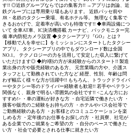
す!! ◎近鉄グループならではの集客力!! →アプリは勿論、近
鉄グループには専用乗り場もあります。 近鉄パッセ前や
JR・名鉄のタクシー乗場、有名ホテル等。 無理なく集客で
きるおかげで、定着率が高いのも特徴です!! ◆車両設備につ
いて 全車AT車、IC決済機搭載 カーナビ、バックモニター完
備 車内防犯カメラ設置 ◆タクシーアプリ『GO』とは？
【移動で人を幸せに】をミッションにスタートしたタクシー
アプリ。 タクシーアプリの中でもダウンロード数は全国
NO.1。 テクノロジーの力を活用して安定した収入に繋げて
いただけます◎ ◆約9割の方が未経験からのスタート!! 製造
業出身の方や販売経験のある方、 元営業職の方や、介護ス
タッフとして勤務されていた方など 経歴、性別、年齢は問
わず幅広く様々な方が活躍中!! もちろん、トラックドライバ
ーやタクシー等のドライバー経験者も歓迎!! 若手やベテラン
関係なく、親身で明るい雰囲気の会社です!! <こんな方にお
すすめ!> ・車の運転が好きな方 ・自宅近隣で働きたい方 ・
接客や販売のご経験をお持ちの方 ・ホテルやバス会社等で
ご勤務経験のある方 ・お客様とのコミュニケーションを楽
しめる方 ・定年後のお仕事をお探しの方 ・社員寮、社宅が
ある企業でのご就業をご希望の方 ・自分のペースで働きた
い方 ・社会で必要とされる仕事に就きたい方