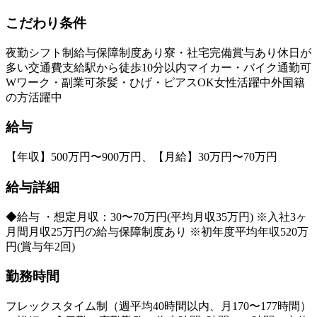
こだわり条件
夜勤
シフト制
給与保障制度あり
寮・社宅完備
賞与あり
休日が
多い
交通費支給
駅から徒歩10分以内
マイカー・バイク通勤可
Wワーク・副業可
茶髪・ひげ・ピアスOK
女性活躍中
外国籍
の方活躍中
給与
【年収】500万円〜900万円、【月給】30万円〜70万円
給与詳細
◆給与 ・想定月収：30〜70万円(平均月収35万円) ※入社3ヶ
月間月収25万円の給与保障制度あり ※初年度平均年収520万
円(賞与年2回)
勤務時間
フレックスタイム制（週平均40時間以内、月170〜177時間）