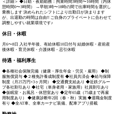
＜詳細＞ ◆日勤・夜勤勤務：拘束時間3時間〜16時間（内休
憩時間0〜3時間） →早朝3時〜18時の間で出庫時間を選択し
乗務します 決められたシフトにより出勤日が決まります
が、出退勤の時間は自由!! ご自身のプライベートに合わせて
調整しやすい就業環境です♪
休日・休暇
月6〜8日 入社半年後、有給休暇10日付与 結婚休暇・産前産
後休暇・育児休暇・介護休暇・忌引休暇
待遇・福利厚生
◆各種社会保険完備（健康・厚生年金・労災・雇用） ◆制
服無償貸与 ◆２種免許養成制度有 ◆社員共済会 ◆給与保障
制度（月25万円×3ヶ月間） ◆交通費支給あり ◆近鉄グルー
プ各社割引あり ◆社宅（単身者用・家族用）社員割引あり
◆仮眠室・お風呂・休憩室あり ◆定年65歳（75歳まで再雇
用制度あり） ◆健康診断年2回（春・秋）実施 ◆退職金制度
有り ◆全AT車、全車カーナビ装備、配車アプリ搭載