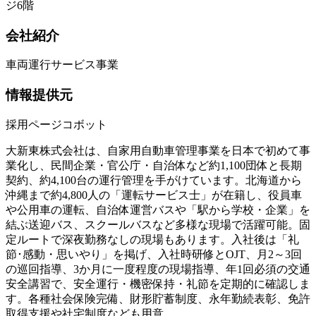
ジ6階
会社紹介
車両運行サービス事業
情報提供元
採用ページコボット
大新東株式会社は、自家用自動車管理事業を日本で初めて事
業化し、民間企業・官公庁・自治体など約1,100団体と長期
契約、約4,100台の運行管理を手がけています。北海道から
沖縄まで約4,800人の「運転サービス士」が在籍し、役員車
や公用車の運転、自治体運営バスや「駅から学校・企業」を
結ぶ送迎バス、スクールバスなど多様な現場で活躍可能。固
定ルートで深夜勤務なしの現場もあります。入社後は「礼
節･感動・思いやり」を掲げ、入社時研修とOJT、月2～3回
の巡回指導、3か月に一度程度の現場指導、年1回必須の交通
安全講習で、安全運行・機密保持・礼節を定期的に確認しま
す。各種社会保険完備、財形貯蓄制度、永年勤続表彰、免許
取得支援や社宅制度なども用意。