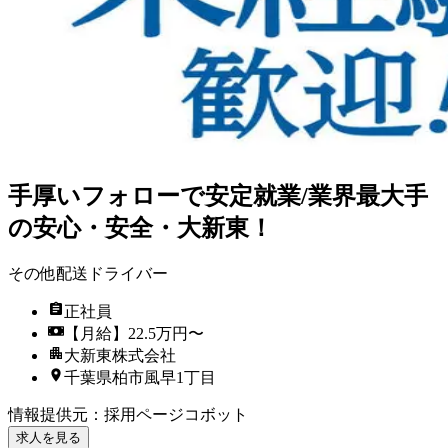
手厚いフォローで安定就業/業界最大手
の安心・安全・大新東！
その他配送ドライバー
正社員
【月給】22.5万円〜
大新東株式会社
千葉県柏市風早1丁目
情報提供元
：
採用ページコボット
求人を見る