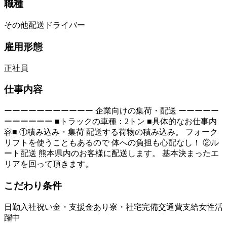
職種
その他配送ドライバー
雇用形態
正社員
仕事内容
ーーーーーーーーーーー 企業向けの集荷・配送 ーーーーー
ーーーーーー ■トラックの車種：2トン ■具体的なお仕事内
容■ ①積み込み・集荷 配送する荷物の積み込み。 フォーク
リフトを使うこともあるので 体への負担も心配なし！ ②ル
ート配送 熊本県内のお客様に配送します。 基本決まったエ
リアを回って頂きます。
こだわり条件
日勤
入社祝い金・支援金あり
寮・社宅完備
交通費支給
女性活
躍中