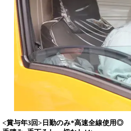
<賞与年3回>日勤のみ*高速全線使用◎