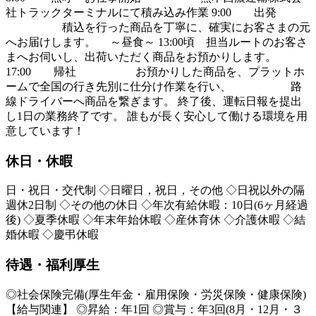
社トラックターミナルにて積み込み作業 9:00 出発
積込を行った商品を丁寧に、確実にお客さまの元
へお届けします。 ～昼食～ 13:00頃 担当ルートのお客さ
まへお伺いし、出荷いただく商品をお預かりします。
17:00 帰社 お預かりした商品を、プラットホ
ームで全国の行き先別に仕分け作業を行い、 路
線ドライバーへ商品を繋ぎます。 終了後、運転日報を提出
し1日の業務終了です。 誰もが長く安心して働ける環境を用
意しています！
休日・休暇
日・祝日・交代制 ◇日曜日，祝日，その他 ◇日祝以外の隔
週休2日制 ◇その他の休日 ◇年次有給休暇：10日(6ヶ月経過
後) ◇夏季休暇 ◇年末年始休暇 ◇産休育休 ◇介護休暇 ◇結
婚休暇 ◇慶弔休暇
待遇・福利厚生
◎社会保険完備(厚生年金・雇用保険・労災保険・健康保険)
【給与関連】 ◎昇給：年1回 ◎賞与：年3回(8月・12月・３