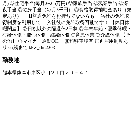
月) ◎住宅手当(毎月2~2.5万円) ◎家族手当 ◎残業手当 ◎深
夜手当 ◎独身手当（毎月5千円） ◎資格取得補助金あり（規
定あり） ┗旧普通免許をお持ちでない方も 当社の免許取
得制度を利用して 入社後に免許取得可能です！ 【休日休
暇関連】 ◎日祝以外の隔週休2日制 ◎年末年始・夏季休暇・
有給休暇・慶弔休暇・結婚休暇 ◎育児休業 ◎介護休暇 【そ
の他】 ◎マイカー通勤OK！ 無料駐車場有 ◎再雇用制度あ
り 65歳まで kkw_dm2203
勤務地
熊本県熊本市東区小山２丁目２９－４７