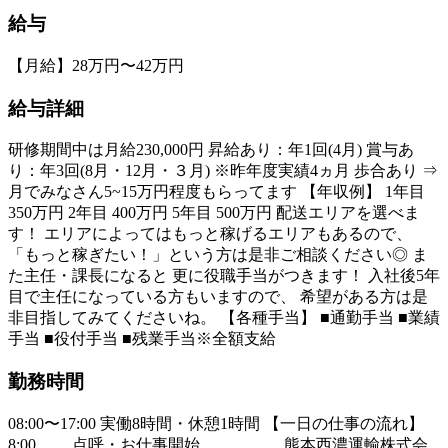
給与
【月給】28万円〜42万円
給与詳細
研修期間中は月給230,000円 昇給あり：年1回(4月) 賞与あ
り：年3回(8月・12月・３月) ※昨年度実績4ヵ月 歩合あり ⇒
月でみなさん5~15万円程度もらってます 【年収例】 1年目
350万円 2年目 400万円 5年目 500万円 配送エリアを選べま
す！ エリアによってはもっと稼げるエリアもあるので、
「もっと稼ぎたい！」という方は是非ご相談ください◎ ま
た主任・課長になると 更に役職手当がつきます！ 入社後5年
目で主任になっている方もいますので、 希望がある方は是
非目指してみてくださいね。 【各種手当】 ■通勤手当 ■業績
手当 ■役付手当 ■残業手当※全額支給
勤務時間
08:00〜17:00 実働8時間・休憩1時間 【一日の仕事の流れ】
8:00 点呼・お仕事開始 熊本西濃運輸株式会