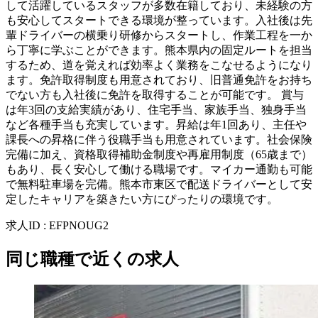
して活躍しているスタッフが多数在籍しており、未経験の方
も安心してスタートできる環境が整っています。入社後は先
輩ドライバーの横乗り研修からスタートし、作業工程を一か
ら丁寧に学ぶことができます。熊本県内の固定ルートを担当
するため、道を覚えれば効率よく業務をこなせるようになり
ます。免許取得制度も用意されており、旧普通免許をお持ち
でない方も入社後に免許を取得することが可能です。 賞与
は年3回の支給実績があり、住宅手当、家族手当、独身手当
など各種手当も充実しています。昇給は年1回あり、主任や
課長への昇格に伴う役職手当も用意されています。社会保険
完備に加え、資格取得補助金制度や再雇用制度（65歳まで）
もあり、長く安心して働ける職場です。マイカー通勤も可能
で無料駐車場を完備。熊本市東区で配送ドライバーとして安
定したキャリアを築きたい方にぴったりの環境です。
求人ID
:
EFPNOUG2
同じ職種で近くの求人