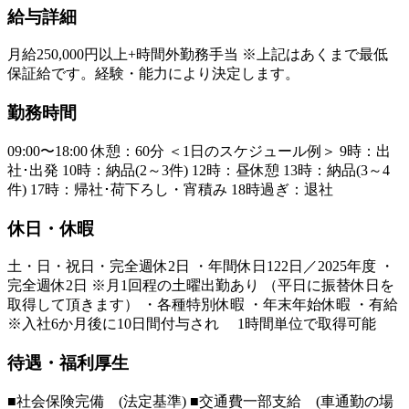
給与詳細
月給250,000円以上+時間外勤務手当 ※上記はあくまで最低
保証給です。経験・能力により決定します。
勤務時間
09:00〜18:00 休憩：60分 ＜1日のスケジュール例＞ 9時：出
社･出発 10時：納品(2～3件) 12時：昼休憩 13時：納品(3～4
件) 17時：帰社･荷下ろし・宵積み 18時過ぎ：退社
休日・休暇
土・日・祝日・完全週休2日 ・年間休日122日／2025年度 ・
完全週休2日 ※月1回程の土曜出勤あり （平日に振替休日を
取得して頂きます） ・各種特別休暇 ・年末年始休暇 ・有給
※入社6か月後に10日間付与され 1時間単位で取得可能
待遇・福利厚生
■社会保険完備 (法定基準) ■交通費一部支給 (車通勤の場