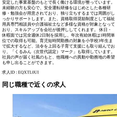
安定した事業基盤のもとで長く働ける環境が整っています。
未経験の方も安心で、安全運転研修をはじめとした各種研
修・勉強会が用意されており、独り立ちするまでは周囲がし
っかりサポートします。また、資格取得奨励制度として福祉
用具専門相談員や介護福祉士など多様な資格が対象となって
おり、スキルアップを会社が後押ししてくれます。 休日・
休暇面では完全週休2日制を採用し、年次有給休暇は1時間単
位での取得も可能。育児短時間勤務の対象を小学校3年生ま
で拡大するなど、法令を上回る子育て支援にも取り組んでお
り、「くるみん（次世代認定）マーク」も取得しています。
社員の声が届く社風のもと、他職種への異動や勤務地の希望
も申し出ることができます。
求人ID
:
EQXTL0UI
同じ職種で近くの求人