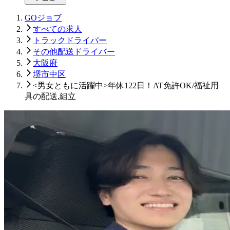
GOジョブ
すべての求人
トラックドライバー
その他配送ドライバー
大阪府
堺市中区
<男女ともに活躍中>年休122日！AT免許OK/福祉用
具の配送,組立