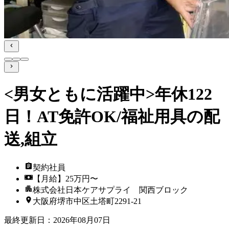
<男女ともに活躍中>年休122
日！AT免許OK/福祉用具の配
送,組立
契約社員
【月給】25万円〜
株式会社日本ケアサプライ 関西ブロック
大阪府堺市中区土塔町2291-21
最終更新日
：
2026年08月07日