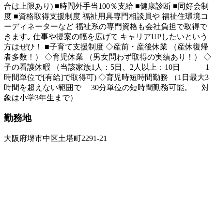
合は上限あり) ■時間外手当100％支給 ■健康診断 ■同好会制
度 ■資格取得支援制度 福祉用具専門相談員や 福祉住環境コ
ーディネーターなど 福祉系の専門資格も会社負担で取得で
きます｡ 仕事や提案の幅を広げて キャリアUPしたいという
方はぜひ！ ■子育て支援制度 ◇産前・産後休業 （産休復帰
者多数！） ◇育児休業 （男女問わず取得の実績あり！） ◇
子の看護休暇 （当該家族1人：5日、2人以上：10日 1
時間単位で[有給]で取得可) ◇育児時短時間勤務 （1日最大3
時間を超えない範囲で 30分単位の短時間勤務可能。 対
象は小学3年生まで）
勤務地
大阪府堺市中区土塔町2291-21