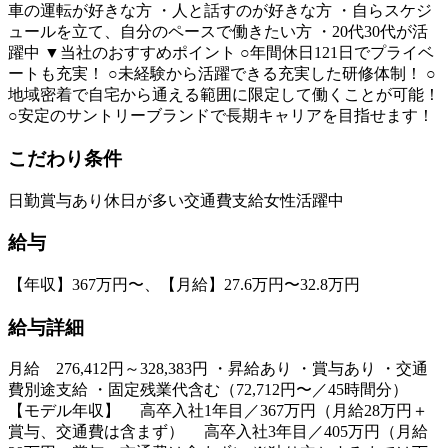
車の運転が好きな方 ・人と話すのが好きな方 ・自らスケジ
ュールを立て、自分のペースで働きたい方 ・20代30代が活
躍中 ▼当社のおすすめポイント ○年間休日121日でプライベ
ートも充実！ ○未経験から活躍できる充実した研修体制！ ○
地域密着で自宅から通える範囲に限定して働くことが可能！
○安定のサントリーブランドで長期キャリアを目指せます！
こだわり条件
日勤
賞与あり
休日が多い
交通費支給
女性活躍中
給与
【年収】367万円〜、【月給】27.6万円〜32.8万円
給与詳細
月給 276,412円～328,383円 ・昇給あり ・賞与あり ・交通
費別途支給 ・固定残業代含む（72,712円〜／45時間分）
【モデル年収】 高卒入社1年目／367万円（月給28万円＋
賞与、交通費は含まず） 高卒入社3年目／405万円（月給