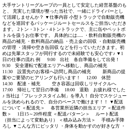
大手サントリーグループの一員として安定した経営基盤のも
と、 充実した環境が整った当社で、一緒にドライバーとし
て活躍しませんか？ ▼仕事内容 小型トラックで自動販売機
などを巡回するパッケージルートセールスをご担当いただき
ます。 2トン・3トン・4トントラックで、主に缶やペットボ
トルを扱うお仕事です。 具体的には..... ・飲料自動販売機の
商品の補充 ・飲料商品の納品 ・売上金の回収 ・自動販売機
の管理 ・清掃や空き缶回収 などを行っていただきます。初
めは先輩スタッフが同行するので未経験でも安心です♪ ▼1
日の仕事の流れ 例 9:00 出社 各自準備をして出発！
9:30 安全運転で配達エリアへ移動し、商品の補充
11:30 設置先のお客様へ訪問し商品の補充 新商品の提
案やご要望のヒアリングも行います！ 12:00 休憩
14:30 配達・補充 空き容器は回収しリサイクルへ
17:00 帰社して翌日の準備 18:00 退勤 お疲れ様でした
♪ 当社は「フレックスタイム制」を導入！ 自分でスケジュー
ルを決められるので、自分のペースで働けます！！ ▼配送
について ＜配送先＞ 各営業所近隣の担当エリア ＜配送件
数＞ 1日15～20件程度 ＜配送パターン＞ ルート配送
（担当によって変動あり） ＜積み込み方法＞ 手積み手降
ろし ▼こんな方にピッタリ ・身体を動かすのが好きな方 ・