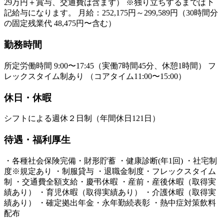
29万円＋賞与、交通費は含まず） ※独り立ちするまでは下
記給与になります。 月給：252,175円～299,589円（30時間分
の固定残業代 48,475円〜含む）
勤務時間
所定労働時間 9:00〜17:45（実働7時間45分、休憩1時間） フ
レックスタイム制あり （コアタイム11:00〜15:00）
休日・休暇
シフトによる週休２日制（年間休日121日）
待遇・福利厚生
・各種社会保険完備・財形貯蓄 ・健康診断(年1回) ・社宅制
度※規定あり ・制服貸与 ・退職金制度・フレックスタイム
制 ・交通費全額支給・慶弔休暇 ・産前・産後休暇（取得実
績あり） ・育児休暇（取得実績あり） ・介護休暇（取得実
績あり） ・確定拠出年金・永年勤続表彰 ・熱中症対策飲料
配布​