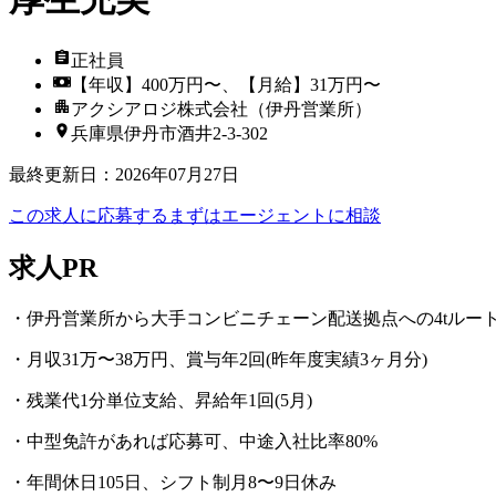
正社員
【年収】400万円〜、【月給】31万円〜
アクシアロジ株式会社（伊丹営業所）
兵庫県伊丹市酒井2-3-302
最終更新日
：
2026年07月27日
この求人に応募する
まずはエージェントに相談
求人PR
・伊丹営業所から大手コンビニチェーン配送拠点への4tルー
・月収31万〜38万円、賞与年2回(昨年度実績3ヶ月分)
・残業代1分単位支給、昇給年1回(5月)
・中型免許があれば応募可、中途入社比率80%
・年間休日105日、シフト制月8〜9日休み