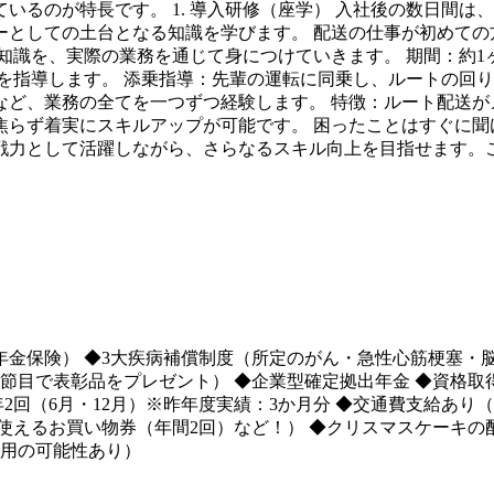
いるのが特長です。 1. 導入研修（座学） 入社後の数日間は
ーとしての土台となる知識を学びます。 配送の仕事が初めての
んだ知識を、実際の業務を通じて身につけていきます。 期間：約
を指導します。 添乗指導：先輩の運転に同乗し、ルートの回
など、業務の全てを一つずつ経験します。 特徴：ルート配送が
焦らず着実にスキルアップが可能です。 困ったことはすぐに聞
戦力として活躍しながら、さらなるスキル向上を目指せます。
金保険） ◆3大疾病補償制度（所定のがん・急性心筋梗塞・
の節目で表彰品をプレゼント） ◆企業型確定拠出年金 ◆資格取得
年2回（6月・12月）※昨年度実績：3か月分 ◆交通費支給あ
えるお買い物券（年間2回）など！） ◆クリスマスケーキの配
雇用の可能性あり）