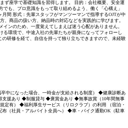
、まず座学で基礎知識を習得します。 目的：会社概要、安全運
方でも、プロ意識をもって取り組めるよう、働く「心構え」
1ヶ月間 形式：先輩スタッフがマンツーマンで指導するOJTが中
り方、商品の扱い方、納品時の対応などを実践的に学びます。
メインのため、一度覚えてしまえば迷う心配がありません。
ける環境で、中途入社の先輩たちが親身になってフォローし
この研修を経て、自信を持って独り立ちできますので、未経験
脳卒中になった場合、一時金が支給される制度） ◆健康診断あ
支援あり ◆制服貸与 ◆褒賞金あり ◆無事故賞（10年間無事
り（規定有） ◆福利厚生サービス（リロクラブ）の利用 （宿泊・
布（社員・アルバイト全員へ） ◆車・バイク通勤OK（駐車