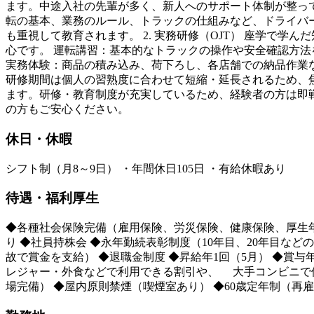
ます。中途入社の先輩が多く、新人へのサポート体制が整って
転の基本、業務のルール、トラックの仕組みなど、ドライバ
も重視して教育されます。 2. 実務研修（OJT） 座学で学
心です。 運転講習：基本的なトラックの操作や安全確認方法
実務体験：商品の積み込み、荷下ろし、各店舗での納品作業
研修期間は個人の習熟度に合わせて短縮・延長されるため、
ます。研修・教育制度が充実しているため、経験者の方は即
の方もご安心ください。
休日・休暇
シフト制（月8～9日） ・年間休日105日 ・有給休暇あり
待遇・福利厚生
◆各種社会保険完備（雇用保険、労災保険、健康保険、厚生年
り ◆社員持株会 ◆永年勤続表彰制度（10年目、20年目など
故で賞金を支給） ◆退職金制度 ◆昇給年1回（5月） ◆賞与
レジャー・外食などで利用できる割引や、 大手コンビニで使
場完備） ◆屋内原則禁煙（喫煙室あり） ◆60歳定年制（再