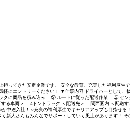
以上担ってきた安定企業です。 安全な教育、充実した福利厚生で
気軽にエントリーください！ ▼仕事内容 ドライバーとして、
ラックに商品を積み込み ② ルートに従った配送作業 ③ セ
行する車両＞ 4トントラック ＜配送先＞ 関西圏内 ＜配送
0%が中途入社！ ○充実の福利厚生でキャリアアップも目指せる！
多く新人さんもみんなでサポートしていく風土があります！ 