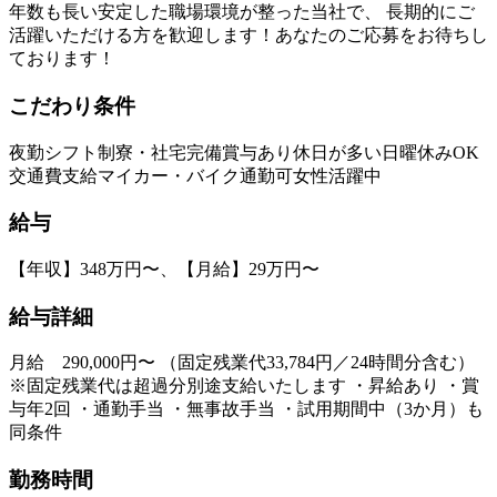
年数も長い安定した職場環境が整った当社で、 長期的にご
活躍いただける方を歓迎します！あなたのご応募をお待ちし
ております！
こだわり条件
夜勤
シフト制
寮・社宅完備
賞与あり
休日が多い
日曜休みOK
交通費支給
マイカー・バイク通勤可
女性活躍中
給与
【年収】348万円〜、【月給】29万円〜
給与詳細
月給 290,000円〜 （固定残業代33,784円／24時間分含む）
※固定残業代は超過分別途支給いたします ・昇給あり ・賞
与年2回 ・通勤手当 ・無事故手当 ・試用期間中（3か月）も
同条件
勤務時間