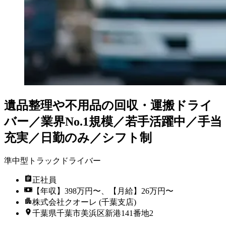
遺品整理や不用品の回収・運搬ドライ
バー／業界No.1規模／若手活躍中／手当
充実／日勤のみ／シフト制
準中型トラックドライバー
正社員
【年収】398万円〜、【月給】26万円〜
株式会社クオーレ (千葉支店)
千葉県千葉市美浜区新港141番地2