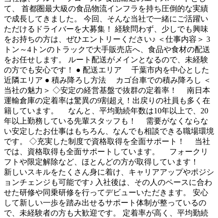
て、 首都圏最大級の食品物流インフラを持ち圧倒的な実績
で成長してきました。 今回、そんな当社で一緒にご活躍い
ただけるドライバーを大募集！ 経験問わず、少しでも興味
をお持ちの方は、ぜひエントリーください♪ ＜仕事内容＞ 3
トン～4トンのトラックで大手販売店へ、食品や食材の配送
をお任せします。 ルート配送がメインとなるので、未経験
の方でも安心です！ ● 配送エリア 千葉市内を中心とした
近隣エリア ● 積み降ろし方法 カゴ台車での積み降ろし ＜
当社の魅力＞ ◇安定の経営基盤で抜群の定着率！ 南日本
運輸倉庫の定着率は驚異の9割超え！出戻りの社員も多く在
籍しています。 なんと、平均勤続年数は10年以上で、20
年以上勤務している先輩スタッフも！ 需要がなくならな
い安定したお仕事はもちろん、なんでも相談できる職場環境
です。 ◇充実した制度で資格取得を全面サポート！ 当社
では、資格取得も全面サポートしています。 フォークリ
フトや限定解除など、ほとんどの方が取得しています！
新しいスキルをたくさん身に着け、キャリアアップやポジシ
ョンチェンジも可能です♪ 入社後は、その人のペースに合わ
せた研修や同乗研修を行ってデビューいただきます。 安心
して新しい一歩を踏み出せるサポート体制が整っているの
で、未経験者の方も大歓迎です。 定着率が高く、平均勤続