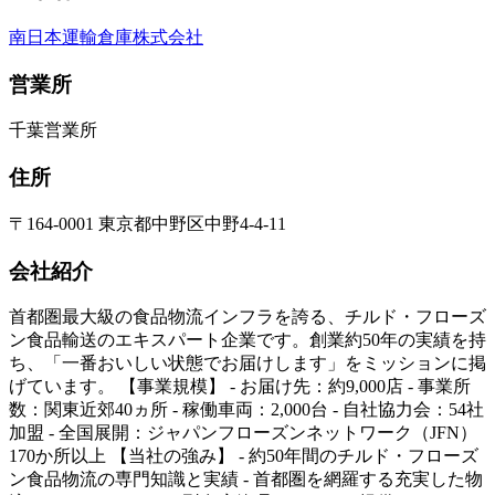
南日本運輸倉庫株式会社
営業所
千葉営業所
住所
〒164-0001 東京都中野区中野4-4-11
会社紹介
首都圏最大級の食品物流インフラを誇る、チルド・フローズ
ン食品輸送のエキスパート企業です。創業約50年の実績を持
ち、「一番おいしい状態でお届けします」をミッションに掲
げています。 【事業規模】 - お届け先：約9,000店 - 事業所
数：関東近郊40ヵ所 - 稼働車両：2,000台 - 自社協力会：54社
加盟 - 全国展開：ジャパンフローズンネットワーク（JFN）
170か所以上 【当社の強み】 - 約50年間のチルド・フローズ
ン食品物流の専門知識と実績 - 首都圏を網羅する充実した物