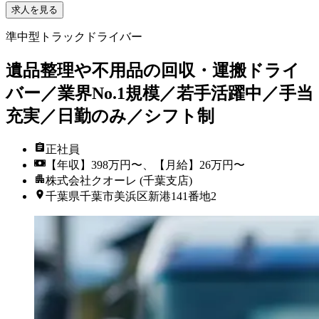
求人を見る
準中型トラックドライバー
遺品整理や不用品の回収・運搬ドライ
バー／業界No.1規模／若手活躍中／手当
充実／日勤のみ／シフト制
正社員
【年収】398万円〜、【月給】26万円〜
株式会社クオーレ (千葉支店)
千葉県千葉市美浜区新港141番地2