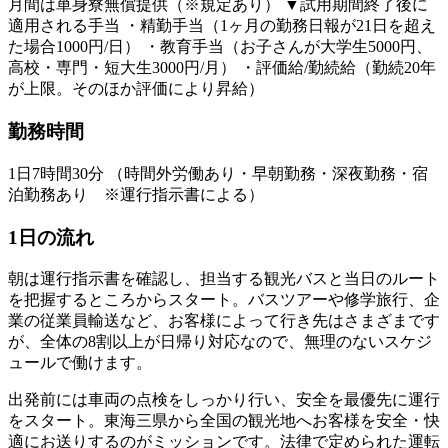
月間は単身寮無償提供（※規定あり） ▼試用期間終了後に
適用される手当 ・精勤手当（1ヶ月の勤務日報が21日を超え
た場合1000円/日） ・教育手当（お子さんが大学生5000円、
高校・専門・短大生3000円/月） ・評価給/勤続給（勤続20年
が上限。そのほか評価により昇給）
勤務時間
1日7時間30分 （時間外労働あり・早朝勤務・深夜勤務・宿
泊勤務あり ※運行指示書による）
1日の流れ
朝は運行指示書を確認し、担当する観光バスと当日のルート
を把握するところからスタート。バスツアーや修学旅行、企
業の従業員輸送など、お客様によって行き先はさまざまです
が、全体の8割以上が日帰り対応なので、無理のないスケジ
ュールで働けます。
出発前には車両の点検をしっかり行い、安全を最優先に運行
をスタート。東海三県から全国の観光地へお客様を安全・快
適にお送りするのがミッションです。法律で定められた運転