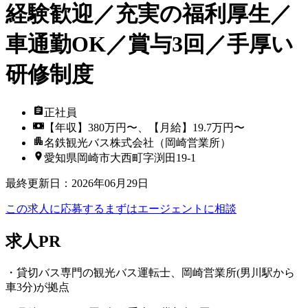
経験歓迎／充実の福利厚生／
車通勤OK／賞与3回／手厚い
研修制度
正社員
【年収】380万円〜、【月給】19.7万円〜
名鉄観光バス株式会社（岡崎営業所）
愛知県岡崎市大西町字渕田19-1
最終更新日
：
2026年06月29日
この求人に応募する
まずはエージェントに相談
求人PR
・貸切バス専門の観光バス運転士、岡崎営業所(男川駅から
車3分)が拠点