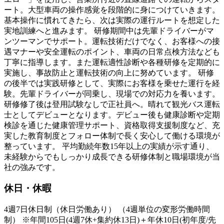
ート。大型車両の操作感覚を段階的に身につけていきます。
基本操作に慣れてきたら、次は実際の運行ルートを想定した
実地訓練へと進みます。 研修期間中は先輩ドライバーがマ
ンツーマンでサポート。運転技術だけでなく、お客様への接
遇マナーや安全運転のポイント、車両の日常点検方法なども
丁寧に指導します。また運転適性診断や各種研修を定期的に
実施し、事故防止と運転技術の向上に努めています。 研修
の後半では実践研修として、実際にお客様を乗せた運行を経
験。先輩ドライバーが同乗し、現場での対応力を養います。
研修修了後は登用試験なしで正社員へ。晴れて観光バス運転
士としてデビューとなります。デビュー後も健康診断や定期
検診を通じた健康管理サポート、資格取得支援制度など、充
実した教育制度とフォロー体制で長く安心して働ける環境が
整っています。 平均勤続年数15年以上の実績が示す通り、
未経験からでもしっかり成長できる研修体制と職場環境が当
社の強みです。
休日・休暇
4週7日休日制（休日労働あり） （4週単位の変形労働時間
制） ※年間105日(4週7休+集約休13日)＋年休10日(初年度/先