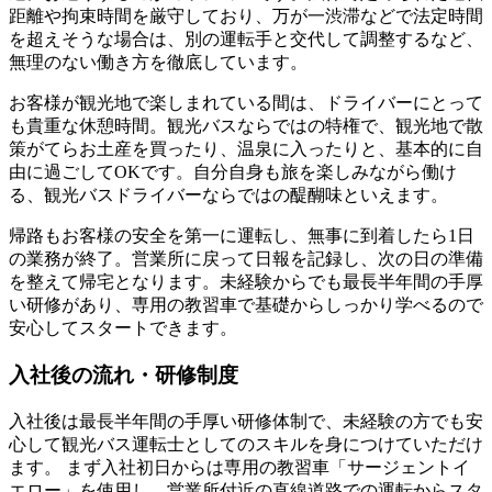
距離や拘束時間を厳守しており、万が一渋滞などで法定時間
を超えそうな場合は、別の運転手と交代して調整するなど、
無理のない働き方を徹底しています。
お客様が観光地で楽しまれている間は、ドライバーにとって
も貴重な休憩時間。観光バスならではの特権で、観光地で散
策がてらお土産を買ったり、温泉に入ったりと、基本的に自
由に過ごしてOKです。自分自身も旅を楽しみながら働け
る、観光バスドライバーならではの醍醐味といえます。
帰路もお客様の安全を第一に運転し、無事に到着したら1日
の業務が終了。営業所に戻って日報を記録し、次の日の準備
を整えて帰宅となります。未経験からでも最長半年間の手厚
い研修があり、専用の教習車で基礎からしっかり学べるので
安心してスタートできます。
入社後の流れ・研修制度
入社後は最長半年間の手厚い研修体制で、未経験の方でも安
心して観光バス運転士としてのスキルを身につけていただけ
ます。 まず入社初日からは専用の教習車「サージェントイ
エロー」を使用し、営業所付近の直線道路での運転からスタ