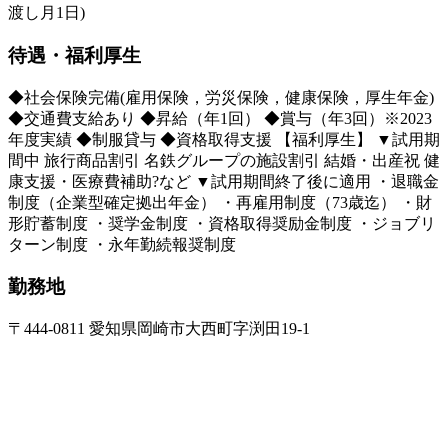
渡し月1日)
待遇・福利厚生
◆社会保険完備(雇用保険，労災保険，健康保険，厚生年金)
◆交通費支給あり ◆昇給（年1回） ◆賞与（年3回）※2023
年度実績 ◆制服貸与 ◆資格取得支援 【福利厚生】 ▼試用期
間中 旅行商品割引 名鉄グループの施設割引 結婚・出産祝 健
康支援・医療費補助?など ▼試用期間終了後に適用 ・退職金
制度（企業型確定拠出年金） ・再雇用制度（73歳迄） ・財
形貯蓄制度 ・奨学金制度 ・資格取得奨励金制度 ・ジョブリ
ターン制度 ・永年勤続報奨制度
勤務地
〒444-0811 愛知県岡崎市大西町字渕田19-1