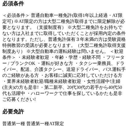
必須条件
＜必須条件＞ 普通自動車一種免許(取得1年以上経過・AT限
定可) ※AT限定の方は大型二種免許取得までに限定解除が必
要となります。（支援制度有） ※大型二種免許をお持ちで
ない方は入社までに取得していただくことが採用内定の条件
となります。ただし、普通免許保有３年未満の方は受験資格
特例教習の受講が必要となります。（大型二種免許取得支援
制度あり） ※大型自動車の運転経験は問いません。 ＜歓迎
条件＞ ・未経験者歓迎 ・年齢・学歴・経験不問 ・フリータ
ー / ブランクOK ・運転が好きな方 ・タクシー乗務員、ドラ
イバー、配送、介護タクシー、送迎ドライバー、バス運転手
のご経験がある方 ・お客様に誠実に応対していただける方
・業界未経験者歓迎/職種未経験者歓迎 ・女性活躍中!主婦
(主夫)の方も是非! ・第二新卒、20代30代の若手から40代50
代も活躍中 ・ハローワークで仕事を探しているかたも是非
ご応募ください!
必要免許
普通第一種 普通第一種AT限定