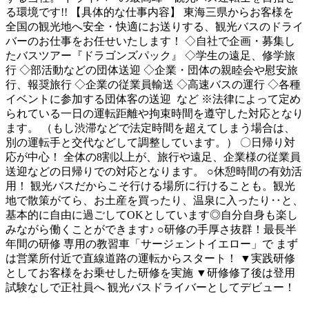
る環境です!! 【具体的な仕事内容】 東海三県からお客様を
全国の観光地へ安全・快適にお送りする、観光バスのドライ
バーのお仕事をお任せいたします！ ◇自社で企画・募集し
たバスツアー『ドラゴンズパック』 ◇学生の遠足、修学旅
行 ◇部活動などの団体送迎 ◇企業・団体の親睦会や慰安旅
行、報奨旅行 ◇企業の従業員輸送 ◇高速バスの運行 ◇各種
イベントに参加する団体客の送迎 など ※法律によって定め
られている一日の運転距離や拘束時間を遵守した対応となり
ます。 （もし渋滞などで法定時間を超えてしまう場合は、
別の運転手と交代などして調整しています。） 〇日帰り対
応が中心！ 全体の8割以上が、旅行や遠足、企業様の従業員
送迎などの日帰りでの対応となります。 ○休憩時間の有効活
用！ 観光バスだからこそ行ける場所に行けることも。観光
地で散策がてら、お土産を買ったり、温泉に入ったり‥と、
基本的に自由に過ごしてOKとしています◎自分自身も楽し
みながら働くことができます♪ ○研修の手厚さ抜群！最長半
年間の研修 専用の教習車「サージェントイエロー」で まず
は営業所付近で直線道路の運転からスタート！ ▼実践研修
としてお客様をお乗せした研修を実施 ▼研修修了後は登用
試験なしで正社員へ 観光バスドライバーとしてデビュー！