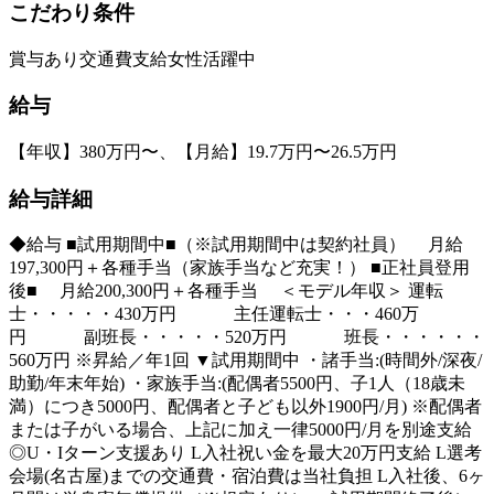
こだわり条件
賞与あり
交通費支給
女性活躍中
給与
【年収】380万円〜、【月給】19.7万円〜26.5万円
給与詳細
◆給与 ■試用期間中■（※試用期間中は契約社員） 月給
197,300円＋各種手当（家族手当など充実！） ■正社員登用
後■ 月給200,300円＋各種手当 ＜モデル年収＞ 運転
士・・・・・430万円 主任運転士・・・460万
円 副班長・・・・・520万円 班長・・・・・・
560万円 ※昇給／年1回 ▼試用期間中 ・諸手当:(時間外/深夜/
助勤/年末年始) ・家族手当:(配偶者5500円、子1人（18歳未
満）につき5000円、配偶者と子ども以外1900円/月) ※配偶者
または子がいる場合、上記に加え一律5000円/月を別途支給
◎U・Iターン支援あり L入社祝い金を最大20万円支給 L選考
会場(名古屋)までの交通費・宿泊費は当社負担 L入社後、6ヶ