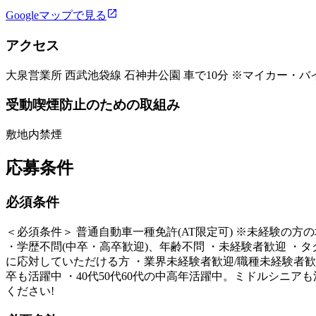
Googleマップで見る
アクセス
大泉営業所 西武池袋線 石神井公園 車で10分 ※マイカー・
受動喫煙防止のための取組み
敷地内禁煙
応募条件
必須条件
＜必須条件＞ 普通自動車一種免許(AT限定可) ※未経験の方
・学歴不問(中卒・高卒歓迎)、年齢不問 ・未経験者歓迎 ・タ
に応対していただける方 ・業界未経験者歓迎/職種未経験者歓迎
卒も活躍中 ・40代50代60代の中高年活躍中。ミドルシニ
ください!