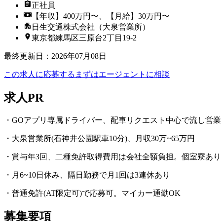
正社員
【年収】400万円〜、【月給】30万円〜
日生交通株式会社（大泉営業所）
東京都練馬区三原台2丁目19-2
最終更新日
：
2026年07月08日
この求人に応募する
まずはエージェントに相談
求人PR
・GOアプリ専属ドライバー、配車リクエスト中心で流し営
・大泉営業所(石神井公園駅車10分)、月収30万~65万円
・賞与年3回、二種免許取得費用は会社全額負担。個室寮あり
・月6~10日休み、隔日勤務で月1回は3連休あり
・普通免許(AT限定可)で応募可。マイカー通勤OK
募集要項