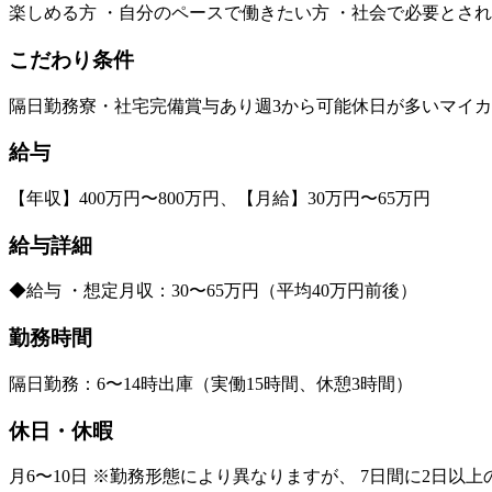
楽しめる方 ・自分のペースで働きたい方 ・社会で必要とさ
こだわり条件
隔日勤務
寮・社宅完備
賞与あり
週3から可能
休日が多い
マイカ
給与
【年収】400万円〜800万円、【月給】30万円〜65万円
給与詳細
◆給与 ・想定月収：30〜65万円（平均40万円前後）
勤務時間
隔日勤務：6〜14時出庫（実働15時間、休憩3時間）
休日・休暇
月6〜10日 ※勤務形態により異なりますが、 7日間に2日以