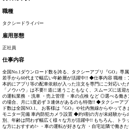
職種
タクシードライバー
雇用形態
正社員
仕事内容
全国No.1ダウンロード数を誇る、タクシーアプリ『GO』専属ド
若手から60代まで幅広い年齢層が活躍中!! ◆仕事内容 職
本的にアプリ等の配車依頼が入った注文を専門にご対応いただき
「ノウハウ」は不要!! 道に迷うこともなく、スムーズに送迎
の運転業務 ・洗車 ・売上管理 ・車の点検 など ◎選べる働
の場合、月に1度必ず３連休があるのも特徴!! ◆タクシーア
ド数は全国NO.1。 お客様は『GO』や社内無線からやって
モニター完備 車内防犯カメラ設置 ◆約9割の方が未経験から
別、年齢は問わず幅広く様々な方が活躍中!! もちろん、トラ
な方におすすめ!> ・車の運転が好きな方 ・自宅近隣で働き