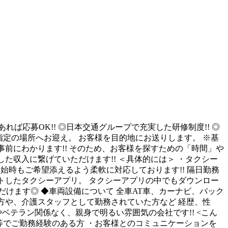
れば応募OK!! ◎日本交通グループで充実した研修制度!! ◎
ば指定の場所へお迎え。 お客様を目的地にお送りします。 ※基
事前にわかります!! そのため、お客様を探すための「時間」や
た収入に繋げていただけます!! ＜具体的には＞ ・タクシー
開始時もご希望添えるよう柔軟に対応しております!! 隔日勤務
ートしたタクシーアプリ。 タクシーアプリの中でもダウンロー
だけます◎ ◆車両設備について 全車AT車、カーナビ、バック
の方や、介護スタッフとして勤務されていた方など 経歴、性
ベテラン関係なく、親身で明るい雰囲気の会社です!! <こん
社等でご勤務経験のある方 ・お客様とのコミュニケーションを