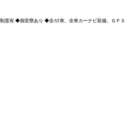
制度有 ◆個室寮あり ◆全AT車、全車カーナビ装備、ＧＰＳ