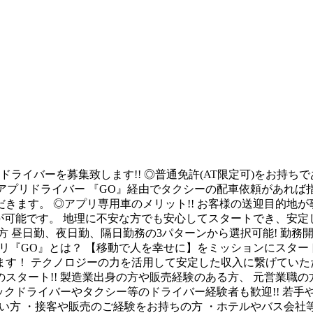
ライバーを募集致します!! ◎普通免許(AT限定可)をお持ちであ
種：アプリドライバー 『GO』経由でタクシーの配車依頼があれ
ます。 ◎アプリ専用車のメリット!! お客様の送迎目的地が
が可能です。 地理に不安な方でも安心してスタートでき、安定し
き方 昼日勤、夜日勤、隔日勤務の3パターンから選択可能! 勤務
プリ『GO』とは？ 【移動で人を幸せに】をミッションにスタ
きます！ テクノロジーの力を活用して安定した収入に繋げていた
のスタート!! 製造業出身の方や販売経験のある方、 元営業職
ックドライバーやタクシー等のドライバー経験者も歓迎!! 若手や
たい方 ・接客や販売のご経験をお持ちの方 ・ホテルやバス会