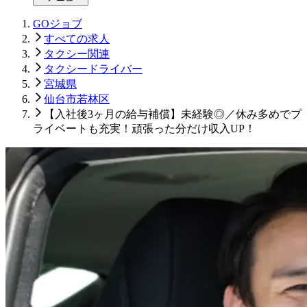
GOジョブ
すべての求人
タクシー関連
タクシードライバー
宮城県
仙台市若林区
【入社後3ヶ月の給与補償】未経験◎／休み多めでプ
ライベートも充実！頑張った分だけ収入UP！