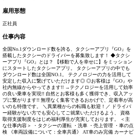
雇用形態
正社員
仕事内容
全国No.1ダウンロード数を誇る、タクシーアプリ『GO』を
搭載したタクシーのドライバーを募集致します！ ◆タクシ
ーアプリ『GO』とは？ 【移動で人を幸せに】をミッション
にスタートしたタクシーアプリ。 タクシーアプリの中でも
ダウンロード数は全国NO.1。 テクノロジーの力を活用して
安定した収入に繋げていただけます◎ ◎お客様は『GO』や
社内無線からやってきます!! →テクノロジーを活用して効率
の良い乗車を実現!! 自然とお客様も多く獲得でき、収入アッ
プに繋がります!! 無理なく集客できるおかげで、定着率が高
いのも特徴です。 ＼異業種からの転職も歓迎！／ ドライバ
ー経験がない方でも安心してご就業いただけるよう、 資格
取得支援制度をはじめ福利厚生が充実しております。 ＜主
な仕事内容＞ ・タクシーの運転 ・洗車 ・売上管理 ・車の点
検 《車両設備について：全車共通》 AT車のみ完備 カーナビ