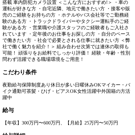
搭載 車内防犯カメラ設置 ＜こんな方におすすめ!＞ ・車の
運転が好きな方 ・自宅近隣、地元で働きたい方 ・接客や販
売のご経験をお持ちの方 ・ホテルやバス会社等でご勤務経
験のある方 ・トラックドライバーやタクシー運転手のご経
験がある方 ・営業職や介護スタッフのご経験者もご入社さ
れています ・定年後のお仕事をお探しの方 ・自分のペース
で働きたい方 ・社会で必要とされる仕事に就きたい方 ＜弊
社で働く魅力を紹介！＞ 組み合わせ次第では連休の取得も
可能！ 頑張りをお給料でしっかり評価！ 経験・年齢・性別
問わず活躍できる職場環境をご用意！
こだわり条件
夜勤
給与保障制度あり
休日が多い
日曜休みOK
マイカー・バ
イク通勤可
茶髪・ひげ・ピアスOK
女性活躍中
外国籍の方活
躍中
給与
【年収】300万円〜600万円、【月給】25万円〜50万円