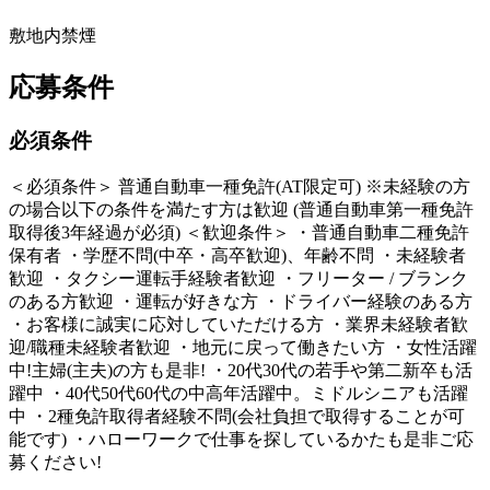
敷地内禁煙
応募条件
必須条件
＜必須条件＞ 普通自動車一種免許(AT限定可) ※未経験の方
の場合以下の条件を満たす方は歓迎 (普通自動車第一種免許
取得後3年経過が必須) ＜歓迎条件＞ ・普通自動車二種免許
保有者 ・学歴不問(中卒・高卒歓迎)、年齢不問 ・未経験者
歓迎 ・タクシー運転手経験者歓迎 ・フリーター / ブランク
のある方歓迎 ・運転が好きな方 ・ドライバー経験のある方
・お客様に誠実に応対していただける方 ・業界未経験者歓
迎/職種未経験者歓迎 ・地元に戻って働きたい方 ・女性活躍
中!主婦(主夫)の方も是非! ・20代30代の若手や第二新卒も活
躍中 ・40代50代60代の中高年活躍中。ミドルシニアも活躍
中 ・2種免許取得者経験不問(会社負担で取得することが可
能です) ・ハローワークで仕事を探しているかたも是非ご応
募ください!