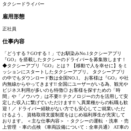
タクシードライバー
雇用形態
正社員
仕事内容
「どうする？GOする！」でお馴染みNo.1タクシーアプリ
『GO』を搭載したタクシーのドライバーを募集致します！
◆タクシーアプリ『GO』とは？ 【移動で人を幸せに】をミ
ッションにスタートしたタクシーアプリ。 タクシーアプリ
の中でもダウンロード数は全国NO.1。 お客様は『GO』や社
内無線からやってきます!! 全国にユーザーがいる為、観光や
ビジネス利用が多いのも特徴◎ お客様を探すための「時
間」や「ノウハウ」は不要!! テクノロジーの力を活用して安
定した収入に繋げていただけます!! ＼異業種からの転職も歓
迎！／ ドライバー経験がない方でも安心してご就業いただ
けるよう、 資格取得支援制度をはじめ福利厚生が充実して
おります。 ＜主な仕事内容＞ ・タクシーの運転 ・洗車 ・売
上管理 ・車の点検 《車両設備について：全車共通》 AT車の