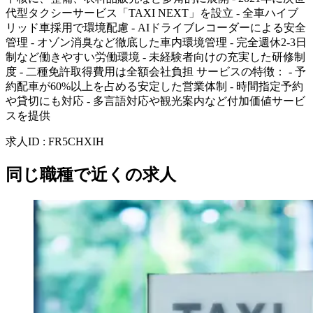
代型タクシーサービス「TAXI NEXT」を設立 - 全車ハイブ
リッド車採用で環境配慮 - AIドライブレコーダーによる安全
管理 - オゾン消臭など徹底した車内環境管理 - 完全週休2-3日
制など働きやすい労働環境 - 未経験者向けの充実した研修制
度 - 二種免許取得費用は全額会社負担 サービスの特徴： - 予
約配車が60%以上を占める安定した営業体制 - 時間指定予約
や貸切にも対応 - 多言語対応や観光案内など付加価値サービ
スを提供
求人ID
:
FR5CHXIH
同じ職種で近くの求人