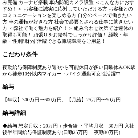
み完備 カーナビ搭載 車内防犯カメラ設置 ＜こんな方におす
すめ！＞ お客様に誠実に応対していただける方 お客様との
コミュニケーションを楽しめる方 自分のペースで働きたい
方 車の運転が好きな方 社会で必要とされる仕事に就きたい
方 ＜弊社で働く魅力を紹介！＞ 組み合わせ次第では連休の
取得も可能！ 頑張りをお給料でしっかり評価！ 経験・年
齢・性別問わず活躍できる職場環境をご用意！
こだわり条件
夜勤
給与保障制度あり
週3から可能
休日が多い
日曜休みOK
駅
から徒歩10分以内
マイカー・バイク通勤可
女性活躍中
給与
【年収】300万円〜600万円、【月給】25万円〜50万円
給与詳細
◆給与 想定月収：20万円＋歩合給 ・平均月収：30万円 入社
後半年間給与保証制度あり(日勤25万円 夜勤30万円)