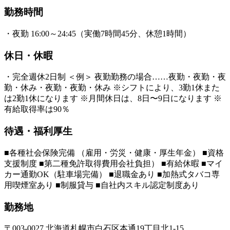
勤務時間
・夜勤 16:00～24:45（実働7時間45分、休憩1時間）
休日・休暇
・完全週休2日制 ＜例＞ 夜勤勤務の場合……夜勤・夜勤・夜
勤・休み・夜勤・夜勤・休み ※シフトにより、3勤1休また
は2勤1休になります ※月間休日は、8日〜9日になります ※
有給取得率は90％
待遇・福利厚生
■各種社会保険完備 （雇用・労災・健康・厚生年金） ■資格
支援制度 ■第二種免許取得費用会社負担） ■有給休暇 ■マイ
カー通勤OK（駐車場完備） ■退職金あり ■加熱式タバコ専
用喫煙室あり ■制服貸与 ■自社内スキル認定制度あり
勤務地
〒003-0027 北海道札幌市白石区本通19丁目北1-15