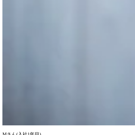
Mさん
(入社
1
年目)