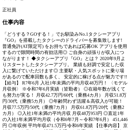
正社員
仕事内容
「どうする？GOする！」でお馴染みNo.1タクシーアプリ
『GO』を搭載したタクシーのドライバーを募集致します!
普通免許(AT限定可) をお持ちであれば応募OK アプリを使用
するので隙間時間の有効活用◎ ご自身の頑張りが収入につ
ながります！ ◆タクシーアプリ『GO』とは？ 2020年9月よ
りスタートしたタクシーアプリ。 業績も好調で安定した収
入に繋げていただけます◎ 主要駅・人気スポットに乗り場
があるので配車回数も多く、 安定的に稼げる点が魅力です!!
【給与】 R7年6月 入社1年未満の平均月収48万円！ 〈モデル
月収例〉 ※令和7年6月実績（皆勤者） ◎在籍年数が浅くて
も努力が実る！ 月収42.7万円/60代（乗務4カ月） 月収51.8万
円/30代（乗務5カ月） ◎年齢問わず活躍＆高収入が可能！
月収77.5万円/50代（乗務7カ月） 月収61.8万円/20代（乗務2
カ月） ◎入社1年未満の平均月収 月収48万953円 ◎直近1年
の入社1年未満平均月収（令和6年7月～令和7年6月） 451,446
円 ◎年収例 平均年収471.5万円/令和6年実績 【仕事内容】 京