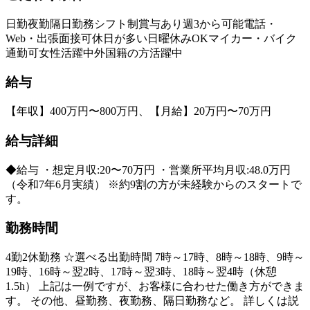
日勤
夜勤
隔日勤務
シフト制
賞与あり
週3から可能
電話・
Web・出張面接可
休日が多い
日曜休みOK
マイカー・バイク
通勤可
女性活躍中
外国籍の方活躍中
給与
【年収】400万円〜800万円、【月給】20万円〜70万円
給与詳細
◆給与 ・想定月収:20〜70万円 ・営業所平均月収:48.0万円
（令和7年6月実績） ※約9割の方が未経験からのスタートで
す。
勤務時間
4勤2休勤務 ☆選べる出勤時間 7時～17時、8時～18時、9時～
19時、16時～翌2時、17時～翌3時、18時～翌4時（休憩
1.5h） 上記は一例ですが、お客様に合わせた働き方ができま
す。 その他、昼勤務、夜勤務、隔日勤務など。 詳しくは説