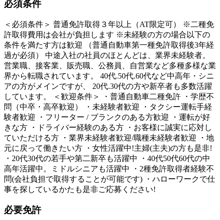
必須条件
＜必須条件＞ 普通免許取得３年以上（AT限定可） ※二種免
許取得費用は会社が負担します ※未経験の方の場合以下の
条件を満たす方は歓迎 （普通自動車第一種免許取得後3年経
過が必須） 中途入社の社員のほとんどは、業界未経験者。
営業職、接客業、販売職、公務員、自営業など多種多様な業
界から転職されています。 40代.50代.60代など中高年・シニ
アの方がメインですが、 20代.30代の方や新卒者も多数活躍
しています。 ＜歓迎条件＞ ・普通自動車二種免許 ・学歴不
問（中卒・高卒歓迎） ・未経験者歓迎 ・タクシー運転手経
験者歓迎 ・フリーター / ブランクのある方歓迎 ・運転が好
きな方 ・ドライバー経験のある方 ・お客様に誠実に応対し
ていただける方 ・業界未経験者歓迎/職種未経験者歓迎 ・地
元に戻って働きたい方 ・女性活躍中!主婦(主夫)の方も是非!
・20代30代の若手や第二新卒も活躍中 ・40代50代60代の中
高年活躍中。ミドルシニアも活躍中 ・2種免許取得者経験不
問(会社負担で取得することが可能です) ・ハローワークで仕
事を探しているかたも是非ご応募ください!
必要免許