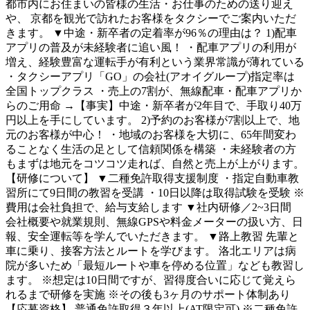
都市内にお住まいの皆様の生活・お仕事のための送り迎え
や、 京都を観光で訪れたお客様をタクシーでご案内いただ
きます。 ▼中途・新卒者の定着率が96％の理由は？ 1)配車
アプリの普及が未経験者に追い風！ ・配車アプリの利用が
増え、経験豊富な運転手が有利という業界常識が薄れている
・タクシーアプリ「GO」の会社(アオイグループ)指定率は
全国トップクラス ・売上の7割が、無線配車・配車アプリか
らのご用命 →【事実】中途・新卒者が2年目で、手取り40万
円以上を手にしています。 2)予約のお客様が7割以上で、地
元のお客様が中心！ ・地域のお客様を大切に、65年間変わ
ることなく生活の足として信頼関係を構築 ・未経験者の方
もまずは地元をコツコツ走れば、自然と売上が上がります。
【研修について】 ▼二種免許取得支援制度 ・指定自動車教
習所にて9日間の教習を受講 ・10日以降は取得試験を受験 ※
費用は会社負担で、給与支給します ▼社内研修／2~3日間
会社概要や就業規則、無線GPSや料金メーターの扱い方、日
報、安全運転等を学んでいただきます。 ▼路上教習 先輩と
車に乗り、接客方法とルートを学びます。 洛北エリアは病
院が多いため「最短ルートや車を停める位置」なども教習し
ます。 ※想定は10日間ですが、習得度合いに応じて覚えら
れるまで研修を実施 ※その後も3ヶ月のサポート体制あり
【応募資格】 普通免許取得３年以上(AT限定可) ※二種免許