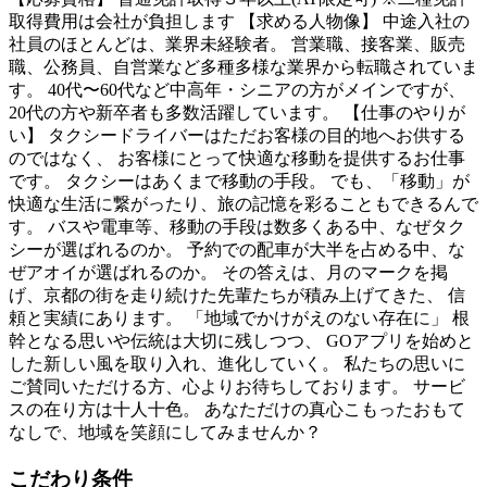
取得費用は会社が負担します 【求める人物像】 中途入社の
社員のほとんどは、業界未経験者。 営業職、接客業、販売
職、公務員、自営業など多種多様な業界から転職されていま
す。 40代〜60代など中高年・シニアの方がメインですが、
20代の方や新卒者も多数活躍しています。 【仕事のやりが
い】 タクシードライバーはただお客様の目的地へお供する
のではなく、 お客様にとって快適な移動を提供するお仕事
です。 タクシーはあくまで移動の手段。 でも、「移動」が
快適な生活に繋がったり、旅の記憶を彩ることもできるんで
す。 バスや電車等、移動の手段は数多くある中、なぜタク
シーが選ばれるのか。 予約での配車が大半を占める中、な
ぜアオイが選ばれるのか。 その答えは、月のマークを掲
げ、京都の街を走り続けた先輩たちが積み上げてきた、 信
頼と実績にあります。 「地域でかけがえのない存在に」 根
幹となる思いや伝統は大切に残しつつ、 GOアプリを始めと
した新しい風を取り入れ、進化していく。 私たちの思いに
ご賛同いただける方、心よりお待ちしております。 サービ
スの在り方は十人十色。 あなただけの真心こもったおもて
なしで、地域を笑顔にしてみませんか？
こだわり条件