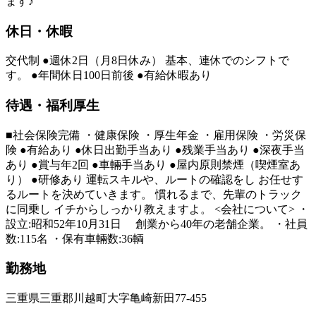
ます♪
休日・休暇
交代制 ●週休2日（月8日休み） 基本、連休でのシフトで
す。 ●年間休日100日前後 ●有給休暇あり
待遇・福利厚生
■社会保険完備 ・健康保険 ・厚生年金 ・雇用保険 ・労災保
険 ●有給あり ●休日出勤手当あり ●残業手当あり ●深夜手当
あり ●賞与年2回 ●車輛手当あり ●屋内原則禁煙（喫煙室あ
り） ●研修あり 運転スキルや、ルートの確認をし お任せす
るルートを決めていきます。 慣れるまで、先輩のトラック
に同乗し イチからしっかり教えますよ。 <会社について> ・
設立:昭和52年10月31日 創業から40年の老舗企業。 ・社員
数:115名 ・保有車輛数:36輌
勤務地
三重県三重郡川越町大字亀崎新田77-455