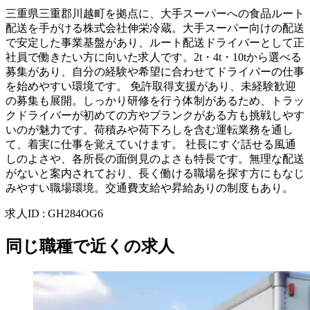
三重県三重郡川越町を拠点に、大手スーパーへの食品ルート
配送を手がける株式会社伸栄冷蔵。大手スーパー向けの配送
で安定した事業基盤があり、ルート配送ドライバーとして正
社員で働きたい方に向いた求人です。2t・4t・10tから選べる
募集があり、自分の経験や希望に合わせてドライバーの仕事
を始めやすい環境です。 免許取得支援があり、未経験歓迎
の募集も展開。しっかり研修を行う体制があるため、トラッ
クドライバーが初めての方やブランクがある方も挑戦しやす
いのが魅力です。荷積みや荷下ろしを含む運転業務を通し
て、着実に仕事を覚えていけます。 社長にすぐ話せる風通
しのよさや、各所長の面倒見のよさも特長です。無理な配送
がないと案内されており、長く働ける職場を探す方にもなじ
みやすい職場環境。交通費支給や昇給ありの制度もあり。
求人ID
:
GH284OG6
同じ職種で近くの求人