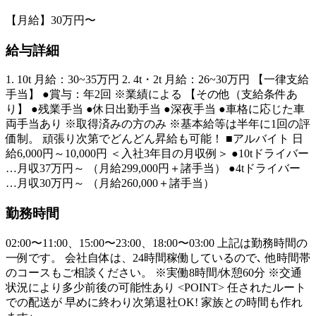
【月給】30万円〜
給与詳細
1. 10t 月給：30~35万円 2. 4t・2t 月給：26~30万円 【一律支給
手当】 ●賞与：年2回 ※業績による 【その他（支給条件あ
り】 ●残業手当 ●休日出勤手当 ●深夜手当 ●車格に応じた車
両手当あり ※取得済みの方のみ ※基本給等は半年に1回の評
価制。 頑張り次第でどんどん昇給も可能！ ■アルバイト 日
給6,000円～10,000円 ＜入社3年目の月収例＞ ●10tドライバー
…月収37万円～ （月給299,000円＋諸手当） ●4tドライバー
…月収30万円～ （月給260,000＋諸手当）
勤務時間
02:00〜11:00、15:00〜23:00、18:00〜03:00 上記は勤務時間の
一例です。 会社自体は、24時間稼働しているので､ 他時間帯
のコースもご相談ください。 ※実働8時間/休憩60分 ※交通
状況により多少前後の可能性あり <POINT> 任されたルート
での配送が 早めに終わり次第退社OK! 家族との時間も作れ