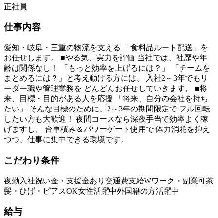
正社員
仕事内容
愛知・岐阜・三重の物流を支える 「食料品ルート配送」を
お任せします。 ■やる気、実力を評価 当社では、社歴や年
齢は関係なし！ 「もっと効率を上げるには？」 「チームを
まとめるには？」と考え動ける方には、 入社2～3年でもリ
ーダー職や管理業務を どんどんお任せしていきます。 ■将
来、目標・目的がある人を応援 「将来、自分の会社を持ち
たい」 そんな目標のために、2～3年の期間限定で フル回転
したい方も大歓迎！ 夜間コースなら深夜手当で効率よく稼
げますし、 台車積み＆パワーゲート使用で 体力消耗を抑え
つつ、仕事に集中できる環境です。
こだわり条件
夜勤
入社祝い金・支援金あり
交通費支給
Wワーク・副業可
茶
髪・ひげ・ピアスOK
女性活躍中
外国籍の方活躍中
給与