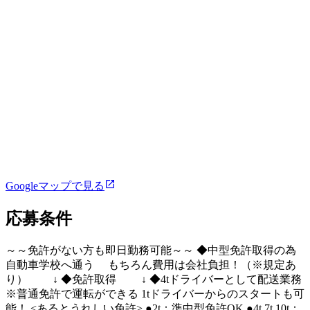
Googleマップで見る
応募条件
～～免許がない方も即日勤務可能～～ ◆中型免許取得の為
自動車学校へ通う もちろん費用は会社負担！（※規定あ
り） ↓ ◆免許取得 ↓ ◆4tドライバーとして配送業務
※普通免許で運転ができる 1tドライバーからのスタートも可
能！ <あるとうれしい免許> ●2t：準中型免許OK ●4t,7t,10t：