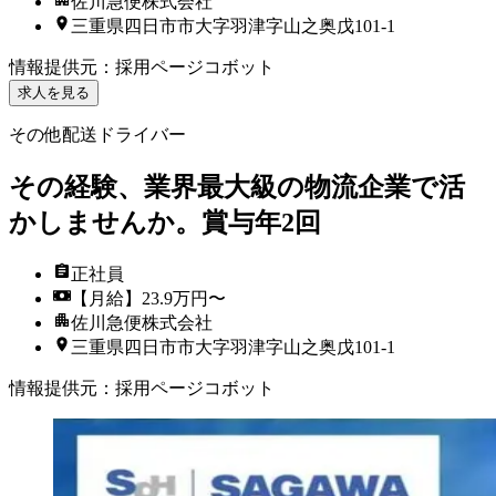
佐川急便株式会社
三重県四日市市大字羽津字山之奥戊101-1
情報提供元
：
採用ページコボット
求人を見る
その他配送ドライバー
その経験、業界最大級の物流企業で活
かしませんか。賞与年2回
正社員
【月給】23.9万円〜
佐川急便株式会社
三重県四日市市大字羽津字山之奥戊101-1
情報提供元
：
採用ページコボット